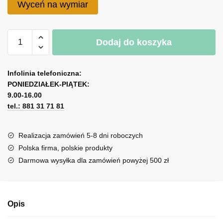
Wyceń na wymiar
ilość
A
Dodaj do koszyka
Okleina
l
mrożone
t
szkło
e
Infolinia telefoniczna:
-
r
PONIEDZIAŁEK-PIĄTEK:
geometryczne
n
9.00-16.00
stożki
tel.: 881 31 71 81
a
t
i
Realizacja zamówień 5-8 dni roboczych
v
Polska firma, polskie produkty
e
Darmowa wysyłka dla zamówień powyżej 500 zł
:
Opis