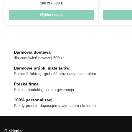
Zakres
180
zł
–
300
zł
cen:
od
Wybierz opcje
180 zł
Ten
do
produkt
300 zł
ma
wiele
wariantów.
Darmowa dostawa
dla zamówień powyżej 500 zł
Opcje
można
Darmowe próbki materiałów
wybrać
Sprawdź fakturę, grubość oraz nasycenie koloru
na
Polska firma
stronie
Polskie produkty, polska gwarancja
produktu
100% personalizacji
Kazdy produkt dopasujemy wymiarem i kolorem
O sklepie: