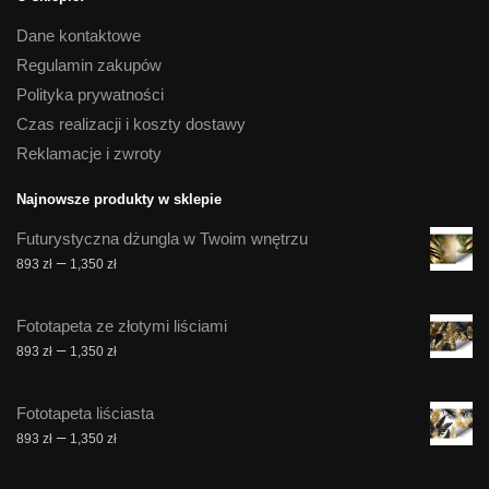
Dane kontaktowe
Regulamin zakupów
Polityka prywatności
Czas realizacji i koszty dostawy
Reklamacje i zwroty
Najnowsze produkty w sklepie
Futurystyczna dżungla w Twoim wnętrzu
Zakres
–
893
zł
1,350
zł
cen:
od
Fototapeta ze złotymi liściami
893 zł
Zakres
–
893
zł
1,350
zł
do
cen:
1,350 zł
od
Fototapeta liściasta
893 zł
Zakres
–
893
zł
1,350
zł
do
cen:
1,350 zł
od