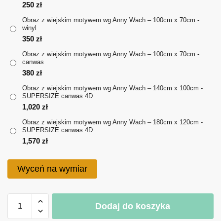
do
250
zł
Obraz z wiejskim motywem wg Anny Wach – 100cm x 70cm -
1,570 zł
winyl
350
zł
Obraz z wiejskim motywem wg Anny Wach – 100cm x 70cm -
canwas
380
zł
Obraz z wiejskim motywem wg Anny Wach – 140cm x 100cm -
SUPERSIZE canwas 4D
1,020
zł
Obraz z wiejskim motywem wg Anny Wach – 180cm x 120cm -
SUPERSIZE canwas 4D
1,570
zł
Wyceń na wymiar
ilość
Dodaj do koszyka
Obraz