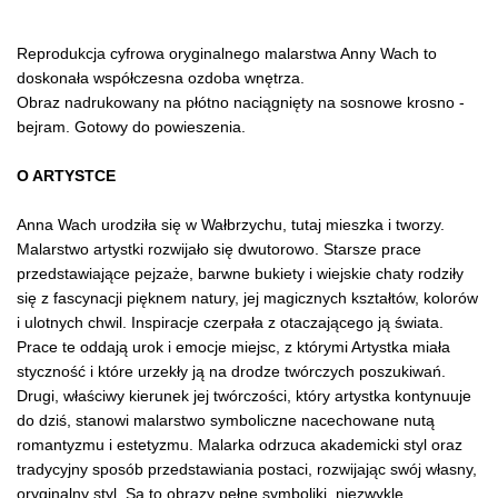
Reprodukcja cyfrowa oryginalnego malarstwa Anny Wach to
doskonała współczesna ozdoba wnętrza.
Obraz nadrukowany na płótno naciągnięty na sosnowe krosno -
bejram. Gotowy do powieszenia.
O ARTYSTCE
Anna Wach urodziła się w Wałbrzychu, tutaj mieszka i tworzy.
Malarstwo artystki rozwijało się dwutorowo. Starsze prace
przedstawiające pejzaże, barwne bukiety i wiejskie chaty rodziły
się z fascynacji pięknem natury, jej magicznych kształtów, kolorów
i ulotnych chwil. Inspiracje czerpała z otaczającego ją świata.
Prace te oddają urok i emocje miejsc, z którymi Artystka miała
styczność i które urzekły ją na drodze twórczych poszukiwań.
Drugi, właściwy kierunek jej twórczości, który artystka kontynuuje
do dziś, stanowi malarstwo symboliczne nacechowane nutą
romantyzmu i estetyzmu. Malarka odrzuca akademicki styl oraz
tradycyjny sposób przedstawiania postaci, rozwijając swój własny,
oryginalny styl. Są to obrazy pełne symboliki, niezwykle