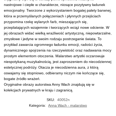
nastrojowe i ciepłe w charakterze, niosące pozytywny ładunek
emocjonalny. Tworzone z wykorzystaniem bogatej palety barwnej,
która w przemyślanych połączeniach i płynnych przejściach
przypomina rzekę wylanych farb, mieszających się,
przeplatających wzajemnie i tworzących wciąż nowe odcienie. W
jej obrazach widać wielką wrażliwość artystyczną, niepowtarzalne,
zmysłowe i jedyne w swoim rodzaju postrzeganie świata. To
przykład zawarcia ogromnego ładunku emocji, radości życia,
dynamicznego spojrzenia na rzeczywistość oraz nadawania mocy
prostym elementom otoczenia. Malarstwo artystki oczarowuje
niespotykaną muzykalnością, jest zaproszeniem do niecodziennej
estetycznej podróży. Otacza je niecodzienna aura, z którą
oswajamy się stopniowo, odbieramy niczym nie kończące się,
bogate źródło wrażeń.
Oryginalne obrazy autorstwa Anny Wach znajdują się w
kolekcjach prywatnych w kraju i zagranicą.
SKU:
40052n
Kategoria:
Anna Wach - malarstwo