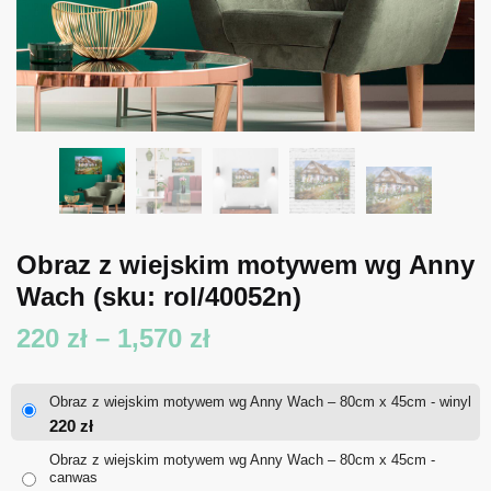
Obraz z wiejskim motywem wg Anny
Wach
(sku: rol/40052n)
Zakres
220
zł
–
1,570
zł
cen:
Obraz z wiejskim motywem wg Anny Wach – 80cm x 45cm - winyl
od
220
zł
220 zł
Obraz z wiejskim motywem wg Anny Wach – 80cm x 45cm -
canwas