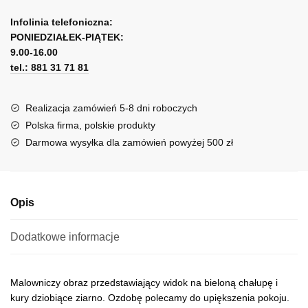
z
A
wiejskim
l
Infolinia telefoniczna:
motywem
PONIEDZIAŁEK-PIĄTEK:
t
wg
9.00-16.00
e
Anny
tel.: 881 31 71 81
r
Wach
n
a
Realizacja zamówień 5-8 dni roboczych
t
Polska firma, polskie produkty
i
Darmowa wysyłka dla zamówień powyżej 500 zł
v
e
:
Opis
Dodatkowe informacje
Malowniczy obraz przedstawiający widok na bieloną chałupę i
kury dziobiące ziarno. Ozdobę polecamy do upiększenia pokoju.