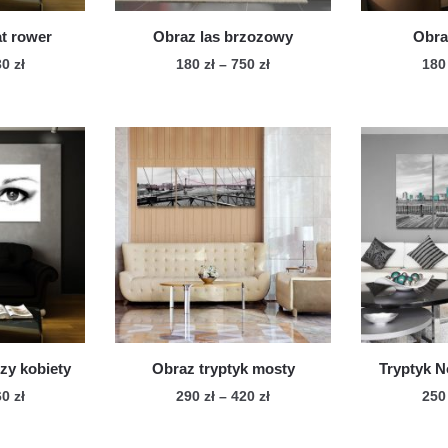
t rower
Obraz las brzozowy
Obra
Zakres
Zakres
30
zł
180
zł
–
750
zł
18
cen:
cen:
n
Ten
od
od
dukt
produkt
130 zł
180 zł
ma
do
do
le
230 zł
wiele
750 zł
iantów.
wariantów.
cje
Opcje
żna
można
brać
wybrać
na
onie
stronie
duktu
produktu
zy kobiety
Obraz tryptyk mosty
Tryptyk N
Zakres
Zakres
60
zł
290
zł
–
420
zł
25
cen:
cen:
n
Ten
od
od