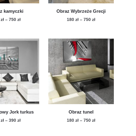
z kamyczki
Obraz Wybrzeże Grecji
Zakres
Zakres
0
zł
–
750
zł
180
zł
–
750
zł
cen:
cen:
Ten
Ten
od
od
produkt
produkt
180 zł
180 zł
ma
ma
do
do
wiele
750 zł
wiele
750 zł
wariantów.
wariantów.
Opcje
Opcje
można
można
wybrać
wybrać
na
na
stronie
stronie
produktu
produktu
owy Jork turkus
Obraz tunel
Zakres
Zakres
0
zł
–
390
zł
180
zł
–
750
zł
cen:
cen:
Ten
Ten
od
od