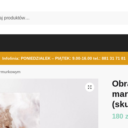
Infolinia: PONIEDZIAŁEK – PIĄTEK: 9.00-16.00
tel.: 881 31 71 81
armurkowym
Obr
ma
(sku
180
z