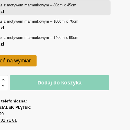
az z motywem marmurkowym – 80cm x 45cm
od
0
zł
180 zł
az z motywem marmurkowym – 100cm x 70cm
0
zł
do
az z motywem marmurkowym – 140cm x 90cm
750 zł
0
zł
eń na wymiar
Dodaj do koszyka
em
a telefoniczna:
kowym
ZIAŁEK-PIĄTEK:
00
1 31 71 81