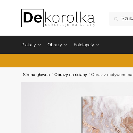
Skip
Skip
to
to
Szukaj:
Szukaj
navigation
content
Plakaty
Obrazy
Fototapety
Strona główna
/
Obrazy na ściany
/
Obraz z motywem m