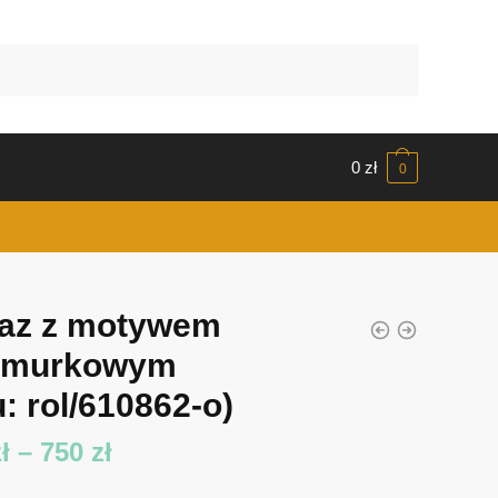
0
zł
0
az z motywem
rmurkowym
: rol/610862-o)
Zakres
ł
–
750
zł
cen: