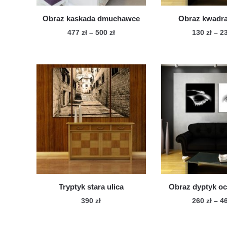
Obraz kaskada dmuchawce
Obraz kwadra
Zakres
477
zł
–
500
zł
130
zł
–
2
cen:
Ten
Te
od
produkt
pro
477 zł
ma
ma
do
wiele
500 zł
wie
wariantów.
war
Opcje
Op
można
mo
wybrać
wy
na
na
stronie
str
produktu
pro
Tryptyk stara ulica
Obraz dyptyk oc
390
zł
260
zł
–
4
Ten
Te