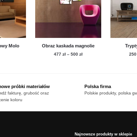
cje
można
żna
wybrać
brać
na
stronie
onie
produktu
duktu
owy Molo
Obraz kaskada magnolie
Trypt
Zakres
477
zł
–
500
zł
25
cen:
n
Ten
od
dukt
produkt
477 zł
ma
do
owe próbki materiałów
Polska firma
le
wiele
500 zł
dź fakturę, grubość oraz
Polskie produkty, polska g
iantów.
wariantów.
enie koloru
cje
Opcje
żna
można
brać
wybrać
na
onie
stronie
Najnowsze produkty w sklepie