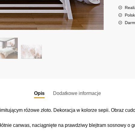
n
a
Reali
t
Polsk
i
Darm
v
e
:
Opis
Dodatkowe informacje
mitującym różowe złoto. Dekoracja w kolorze sepii. Obraz cud
łótnie canwas, naciągnięte na prawdziwy blejtram sosnowy o gr