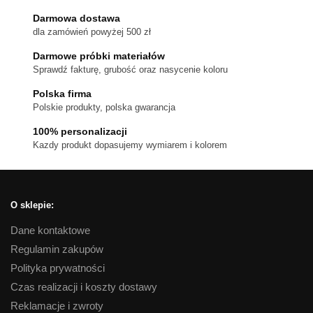
wariantów.
Darmowa dostawa
Opcje
dla zamówień powyżej 500 zł
można
wybrać
Darmowe próbki materiałów
na
Sprawdź fakturę, grubość oraz nasycenie koloru
stronie
Polska firma
produktu
Polskie produkty, polska gwarancja
100% personalizacji
Kazdy produkt dopasujemy wymiarem i kolorem
O sklepie:
Dane kontaktowe
Regulamin zakupów
Polityka prywatności
Czas realizacji i koszty dostawy
Reklamacje i zwroty