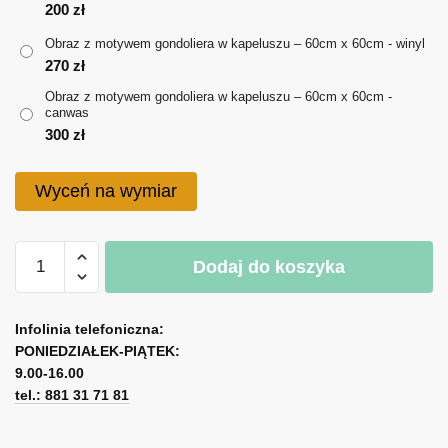
do
200
zł
Obraz z motywem gondoliera w kapeluszu – 60cm x 60cm - winyl
300 zł
270
zł
Obraz z motywem gondoliera w kapeluszu – 60cm x 60cm -
canwas
300
zł
Wyceń na wymiar
ilość
Dodaj do koszyka
Obraz
z
A
motywem
l
Infolinia telefoniczna:
gondoliera
PONIEDZIAŁEK-PIĄTEK:
t
w
9.00-16.00
e
kapeluszu
tel.: 881 31 71 81
r
n