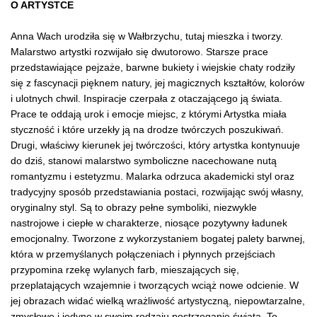
O ARTYSTCE
Anna Wach urodziła się w Wałbrzychu, tutaj mieszka i tworzy.
Malarstwo artystki rozwijało się dwutorowo. Starsze prace
przedstawiające pejzaże, barwne bukiety i wiejskie chaty rodziły
się z fascynacji pięknem natury, jej magicznych kształtów, kolorów
i ulotnych chwil. Inspiracje czerpała z otaczającego ją świata.
Prace te oddają urok i emocje miejsc, z którymi Artystka miała
styczność i które urzekły ją na drodze twórczych poszukiwań.
Drugi, właściwy kierunek jej twórczości, który artystka kontynuuje
do dziś, stanowi malarstwo symboliczne nacechowane nutą
romantyzmu i estetyzmu. Malarka odrzuca akademicki styl oraz
tradycyjny sposób przedstawiania postaci, rozwijając swój własny,
oryginalny styl. Są to obrazy pełne symboliki, niezwykle
nastrojowe i ciepłe w charakterze, niosące pozytywny ładunek
emocjonalny. Tworzone z wykorzystaniem bogatej palety barwnej,
która w przemyślanych połączeniach i płynnych przejściach
przypomina rzekę wylanych farb, mieszających się,
przeplatających wzajemnie i tworzących wciąż nowe odcienie. W
jej obrazach widać wielką wrażliwość artystyczną, niepowtarzalne,
zmysłowe i jedyne w swoim rodzaju postrzeganie świata. To