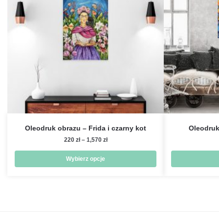
Oleodruk obrazu – Frida i czarny kot
Oleodruk
Zakres
220
zł
–
1,570
zł
cen:
od
Wybierz opcje
220 zł
Ten
do
produkt
1,570 zł
ma
wiele