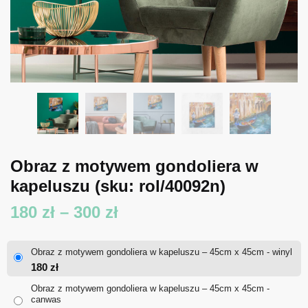
Obraz z motywem gondoliera w
kapeluszu
(sku: rol/40092n)
Zakres
180
zł
–
300
zł
cen:
Obraz z motywem gondoliera w kapeluszu – 45cm x 45cm - winyl
od
180
zł
180 zł
Obraz z motywem gondoliera w kapeluszu – 45cm x 45cm -
canwas