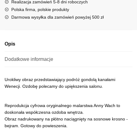
a
Realizacja zamówień 5-8 dni roboczych
t
Polska firma, polskie produkty
i
Darmowa wysyłka dla zamówień powyżej 500 zł
v
e
:
Opis
Dodatkowe informacje
Urokliwy obraz przedstawiający podróż gondolą kanałami
Wenecji. Ozdobę polecamy do upiększenia salonu.
Reprodukcja cyfrowa oryginalnego malarstwa Anny Wach to
doskonała współczesna ozdoba wnętrza.
Obraz nadrukowany na płótno naciągnięty na sosnowe krosno -
bejram. Gotowy do powieszenia.