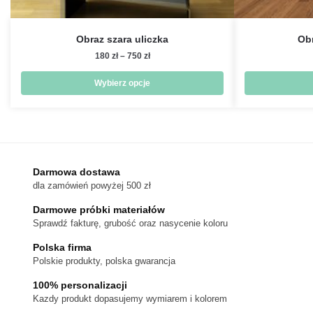
Obraz szara uliczka
Obr
Zakres
180
zł
–
750
zł
cen:
od
Wybierz opcje
180 zł
Ten
do
produkt
750 zł
ma
wiele
wariantów.
Darmowa dostawa
dla zamówień powyżej 500 zł
Opcje
można
Darmowe próbki materiałów
wybrać
Sprawdź fakturę, grubość oraz nasycenie koloru
na
Polska firma
stronie
Polskie produkty, polska gwarancja
produktu
100% personalizacji
Kazdy produkt dopasujemy wymiarem i kolorem