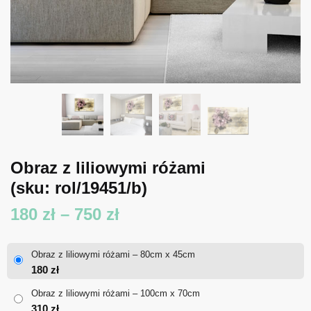
Obraz z liliowymi różami
(sku: rol/19451/b)
Zakres
180
zł
–
750
zł
cen:
Obraz z liliowymi różami – 80cm x 45cm
od
180
zł
180 zł
Obraz z liliowymi różami – 100cm x 70cm
310
zł