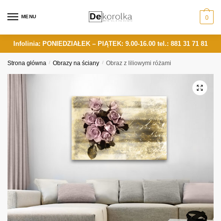
Skip
Skip
to
to
MENU
0
navigation
content
Infolinia: PONIEDZIAŁEK – PIĄTEK: 9.00-16.00
tel.: 881 31 71 81
Strona główna
/
Obrazy na ściany
/
Obraz z liliowymi różami