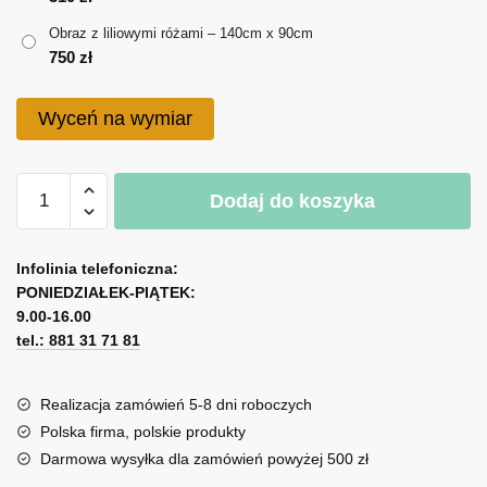
do
Obraz z liliowymi różami – 140cm x 90cm
750 zł
750
zł
Wyceń na wymiar
ilość
Dodaj do koszyka
Obraz
z
A
liliowymi
l
Infolinia telefoniczna:
różami
PONIEDZIAŁEK-PIĄTEK:
t
9.00-16.00
e
tel.: 881 31 71 81
r
n
a
Realizacja zamówień 5-8 dni roboczych
t
Polska firma, polskie produkty
i
Darmowa wysyłka dla zamówień powyżej 500 zł
v