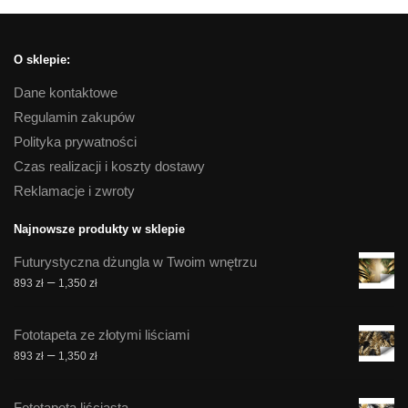
O sklepie:
Dane kontaktowe
Regulamin zakupów
Polityka prywatności
Czas realizacji i koszty dostawy
Reklamacje i zwroty
Najnowsze produkty w sklepie
Futurystyczna dżungla w Twoim wnętrzu
Zakres
–
893
zł
1,350
zł
cen:
od
Fototapeta ze złotymi liściami
893 zł
Zakres
–
893
zł
1,350
zł
do
cen:
1,350 zł
od
Fototapeta liściasta