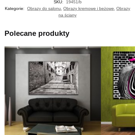
SKU:
19451/b
Kategorie:
Obrazy do salonu
,
Obrazy kremowe i beżowe
,
Obrazy
na ściany
Polecane produkty