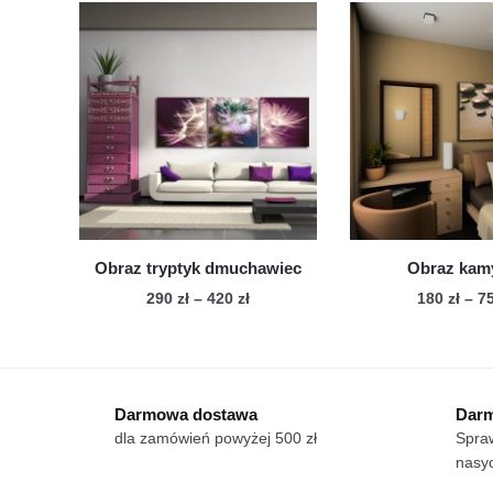
do
wiele
750 zł
wie
wariantów.
war
Opcje
Op
można
mo
wybrać
wy
na
na
stronie
str
produktu
pro
Obraz tryptyk dmuchawiec
Obraz kam
Zakres
290
zł
–
420
zł
180
zł
–
7
cen:
Ten
Te
od
produkt
pro
290 zł
ma
ma
do
Darmowa dostawa
Darm
wiele
420 zł
wie
dla zamówień powyżej 500 zł
Spraw
wariantów.
war
nasyc
Opcje
Op