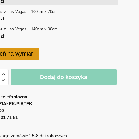
0
zł
180 zł
az z Las Vegas – 100cm x 70cm
0
zł
do
az z Las Vegas – 140cm x 90cm
750 zł
0
zł
eń na wymiar
Dodaj do koszyka
a telefoniczna:
ZIAŁEK-PIĄTEK:
00
1 31 71 81
zacja zamówień 5-8 dni roboczych