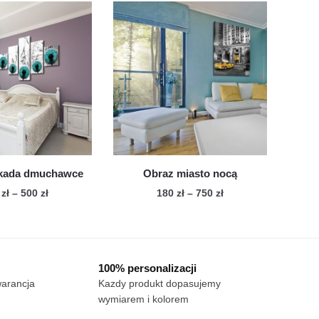
do
477 zł
ma
wiele
750 zł
do
wiele
500 zł
wariantów.
wariantów.
Opcje
Opcje
można
można
wybrać
wybrać
na
na
stronie
stronie
produktu
produktu
skada dmuchawce
Obraz miasto nocą
Zakres
Zakres
7
zł
–
500
zł
180
zł
–
750
zł
cen:
cen:
Ten
Ten
od
od
produkt
produkt
477 zł
180 zł
ma
ma
do
do
100% personalizacji
wiele
500 zł
wiele
750 zł
warancja
Kazdy produkt dopasujemy
wariantów.
wariantów.
wymiarem i kolorem
Opcje
Opcje