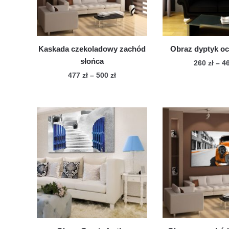
Kaskada czekoladowy zachód
Obraz dyptyk oc
słońca
260
zł
–
4
Zakres
477
zł
–
500
zł
Te
cen:
Ten
pro
od
produkt
ma
477 zł
ma
wie
do
wiele
500 zł
war
wariantów.
Op
Opcje
mo
można
wy
wybrać
na
na
str
stronie
pro
produktu