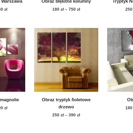
 Warszawa
Obraz błękitne kolumny
Tryptyk N
Zakres
Zakres
50
zł
180
zł
–
750
zł
25
cen:
cen:
n
Ten
od
od
dukt
produkt
180 zł
180 zł
ma
do
do
le
750 zł
wiele
750 zł
iantów.
wariantów.
cje
Opcje
żna
można
brać
wybrać
na
onie
stronie
duktu
produktu
 magnolie
Obraz tryptyk fioletowe
Ob
drzewo
Zakres
00
zł
18
cen:
Zakres
250
zł
–
390
zł
n
od
cen:
Ten
dukt
477 zł
od
produkt