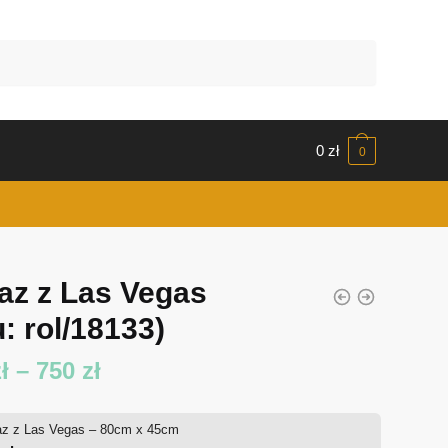
0
zł
0
az z Las Vegas
: rol/18133)
Zakres
ł
–
750
zł
cen:
az z Las Vegas – 80cm x 45cm
od