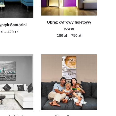
Obraz cyfrowy fioletowy
yptyk Santorini
rower
Zakres
0
zł
–
420
zł
Zakres
180
zł
–
750
zł
cen:
Ten
cen:
od
Ten
od
produkt
290 zł
produkt
180 zł
ma
do
ma
do
wiele
420 zł
wiele
750 zł
wariantów.
wariantów.
Opcje
Opcje
można
można
wybrać
wybrać
na
na
stronie
stronie
produktu
produktu