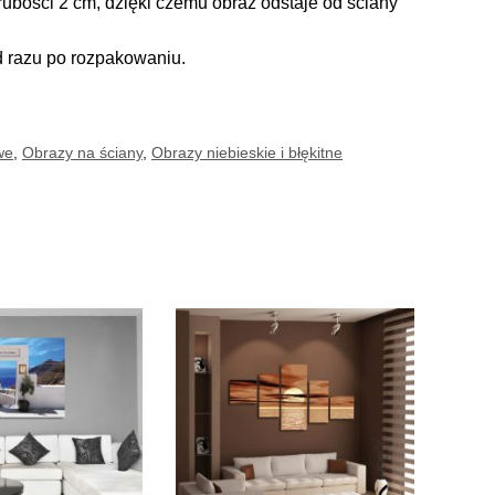
ubości 2 cm, dzięki czemu obraz odstaje od ściany
d razu po rozpakowaniu.
we
,
Obrazy na ściany
,
Obrazy niebieskie i błękitne