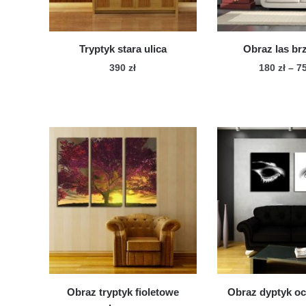
Tryptyk stara ulica
Obraz las b
390
zł
180
zł
–
7
Ten
Te
produkt
pro
ma
ma
wiele
wie
wariantów.
war
Opcje
Op
można
mo
wybrać
wy
na
na
stronie
str
produktu
pro
Obraz tryptyk fioletowe
Obraz dyptyk oc