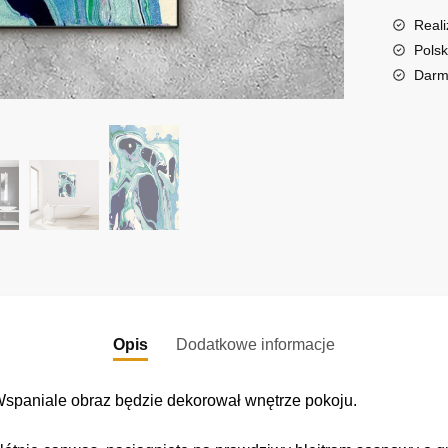
n
a
Reali
t
Polsk
i
Darm
v
e
:
Opis
Dodatkowe informacje
 Wspaniale obraz będzie dekorował wnętrze pokoju.