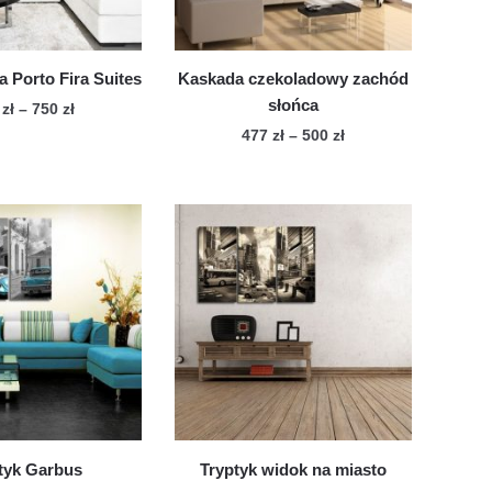
 Porto Fira Suites
Kaskada czekoladowy zachód
słońca
Zakres
0
zł
–
750
zł
cen:
Zakres
477
zł
–
500
zł
Ten
od
cen:
Ten
produkt
180 zł
od
produkt
ma
do
477 zł
ma
wiele
750 zł
do
wiele
500 zł
wariantów.
wariantów.
Opcje
Opcje
można
można
wybrać
wybrać
na
na
stronie
stronie
produktu
produktu
tyk Garbus
Tryptyk widok na miasto