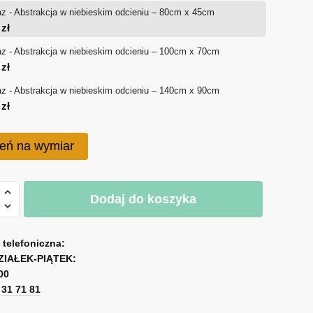
z - Abstrakcja w niebieskim odcieniu – 80cm x 45cm
od
0
zł
180 zł
z - Abstrakcja w niebieskim odcieniu – 100cm x 70cm
0
zł
do
z - Abstrakcja w niebieskim odcieniu – 140cm x 90cm
750 zł
0
zł
eń na wymiar
Dodaj do koszyka
cja
a telefoniczna:
ZIAŁEK-PIĄTEK:
00
kim
1 31 71 81
u