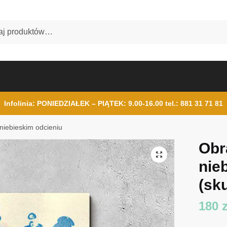
Infolinia: PONIEDZIAŁEK – PIĄTEK: 9.00-16.00
tel.: 881 31 71 81
niebieskim odcieniu
Obr
nie
(sku
180
z