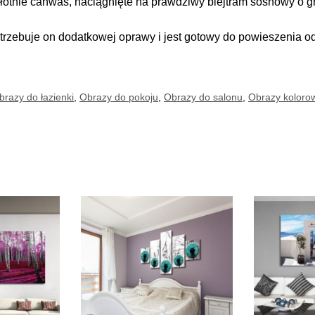
łótnie canwas, naciągnięte na prawdziwy blejtram sosnowy o gr
trzebuje on dodatkowej oprawy i jest gotowy do powieszenia o
brazy do łazienki
,
Obrazy do pokoju
,
Obrazy do salonu
,
Obrazy koloro