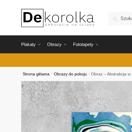
Skip
Skip
to
to
Szukaj:
Szukaj
navigation
content
Plakaty
Obrazy
Fototapety
Strona główna
/
Obrazy do pokoju
/
Obraz – Abstrakcja w 