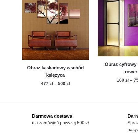
do
wiele
500 zł
wie
wariantów.
war
Opcje
Op
można
mo
wybrać
wy
na
na
stronie
str
produktu
pro
Obraz cyfrowy 
Obraz kaskadowy wschód
rower
księżyca
180
zł
–
7
Zakres
477
zł
–
500
zł
cen:
Te
Ten
od
pro
produkt
477 zł
ma
ma
do
wie
Darmowa dostawa
Darm
wiele
500 zł
war
dla zamówień powyżej 500 zł
Spraw
wariantów.
Op
nasyc
Opcje
mo