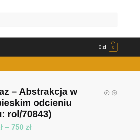
0
zł
0
az – Abstrakcja w
bieskim odcieniu
: rol/70843)
Zakres
ł
–
750
zł
cen: