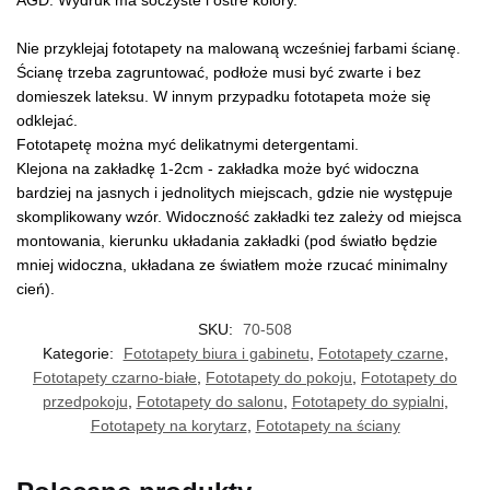
AGD. Wydruk ma soczyste i ostre kolory.
Nie przyklejaj fototapety na malowaną wcześniej farbami ścianę.
Ścianę trzeba zagruntować, podłoże musi być zwarte i bez
domieszek lateksu. W innym przypadku fototapeta może się
odklejać.
Fototapetę można myć delikatnymi detergentami.
Klejona na zakładkę 1-2cm - zakładka może być widoczna
bardziej na jasnych i jednolitych miejscach, gdzie nie występuje
skomplikowany wzór. Widoczność zakładki tez zależy od miejsca
montowania, kierunku układania zakładki (pod światło będzie
mniej widoczna, układana ze światłem może rzucać minimalny
cień).
SKU:
70-508
Kategorie:
Fototapety biura i gabinetu
,
Fototapety czarne
,
Fototapety czarno-białe
,
Fototapety do pokoju
,
Fototapety do
przedpokoju
,
Fototapety do salonu
,
Fototapety do sypialni
,
Fototapety na korytarz
,
Fototapety na ściany