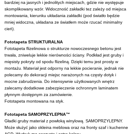
bardziej na jasnych i jednolitych miejscach, gdzie nie występuje
skomplikowany wzór. Widoczność zakładki tez zależy od miejsca
montowania, kierunku układania zakładki (pod światło będzie
mniej widoczna, układana ze światłem może rzucać minimalny
cień).
Fototapeta STRUKTURALNA
Fototapeta flizelinowa o strukturze nowoczesnego betonu jest
trwała, zniweluje lekkie nierówności ściany. Podkład jest gruby i
mięsisty pokryty od spodu flizeliną. Dzięki temu jest prosty w
montażu. Materiał jest odporny na lekkie pocieranie, jednak nie
polecamy do dekoracji miejsc narażonych na częsty dotyk i
mocne zabrudzenia. Do intensywnie użytkowanych wnętrz
zalecamy dodatkowe zabezpieczenie ochronnym laminatem
płynnym dostępnym za zamówienie.
Fototapeta montowana na styk.
Fototapeta SAMOPRZYLEPNA™
Gładki gruby materiał z powłoką winylową. SAMOPRZYLEPNY.
Może służyć jako okleina meblowa oraz na fronty szaf i kuchenne