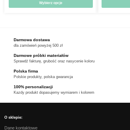
od
Wybierz opcje
714 zł
Ten
do
produkt
1,080 zł
ma
wiele
wariantów.
Darmowa dostawa
dla zamówień powyżej 500 zł
Opcje
można
Darmowe próbki materiałów
wybrać
Sprawdź fakturę, grubość oraz nasycenie koloru
na
Polska firma
stronie
Polskie produkty, polska gwarancja
produktu
100% personalizacji
Kazdy produkt dopasujemy wymiarem i kolorem
O sklepie:
Dane kontaktowe