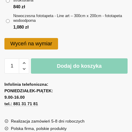
strukturalna
do
840
zł
1,080 zł
Nowoczesna fototapeta - Line art – 300cm x 200cm - fototapeta
wodoodporna
1,080
zł
Wyceń na wymiar
ilość
Dodaj do koszyka
Nowoczesna
fototapeta
A
-
l
Infolinia telefoniczna:
Line
PONIEDZIAŁEK-PIĄTEK:
t
art
9.00-16.00
e
tel.: 881 31 71 81
r
n
a
Realizacja zamówień 5-8 dni roboczych
t
Polska firma, polskie produkty