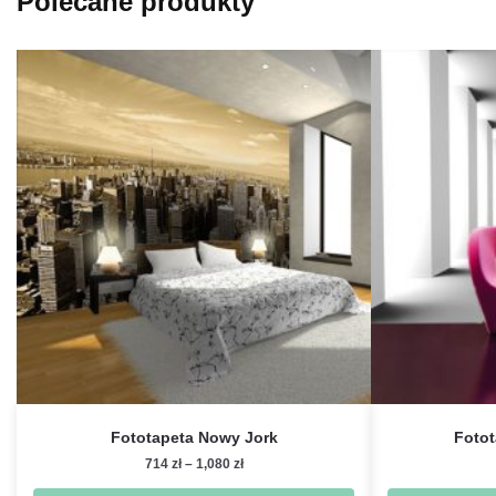
Polecane produkty
Fototapeta Nowy Jork
Fotot
Zakres
714
zł
–
1,080
zł
cen: