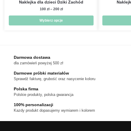
Naklejka dla dzieci Dziki Zachód
Naklejk
Zakres
100
zł
–
200
zł
cen:
od
Wybierz opcje
100 zł
Ten
do
produkt
200 zł
ma
wiele
wariantów.
Darmowa dostawa
dla zamówień powyżej 500 zł
Opcje
można
Darmowe próbki materiałów
wybrać
Sprawdź fakturę, grubość oraz nasycenie koloru
na
Polska firma
stronie
Polskie produkty, polska gwarancja
produktu
100% personalizacji
Kazdy produkt dopasujemy wymiarem i kolorem