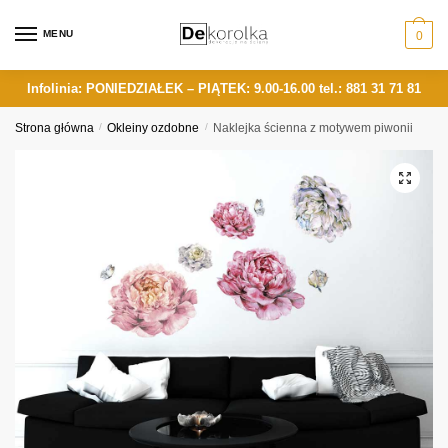
Skip
Skip
to
to
MENU
0
navigation
content
Infolinia: PONIEDZIAŁEK – PIĄTEK: 9.00-16.00
tel.: 881 31 71 81
Strona główna
/
Okleiny ozdobne
/
Naklejka ścienna z motywem piwonii