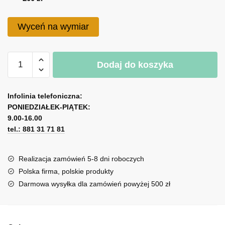
do
200 zł
Wyceń na wymiar
ilość
Dodaj do koszyka
Naklejka
ścienna
A
z
l
Infolinia telefoniczna:
motywem
PONIEDZIAŁEK-PIĄTEK:
t
piwonii
9.00-16.00
e
tel.: 881 31 71 81
r
n
a
Realizacja zamówień 5-8 dni roboczych
t
Polska firma, polskie produkty
i
Darmowa wysyłka dla zamówień powyżej 500 zł
v
e
: