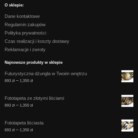
O sklepie:
Dane kontaktowe
Regulamin zakupów
Polityka prywatności
Czas realizacji i koszty dostawy
Reklamacje i zwroty
Najnowsze produkty w sklepie
Futurystyczna dżungla w Twoim wnętrzu
Zakres
–
893
zł
1,350
zł
cen:
od
Fototapeta ze złotymi liściami
893 zł
Zakres
–
893
zł
1,350
zł
do
cen:
1,350 zł
od
Fototapeta liściasta
893 zł
Zakres
–
893
zł
1,350
zł
do
cen: