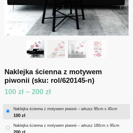
Naklejka ścienna z motywem
piwonii
(sku: rol/620145-n)
Zakres
100
zł
–
200
zł
cen:
Naklejka ścienna z motywem piwonii – arkusz 95cm x 45cm
od
100
zł
100 zł
Naklejka ścienna z motywem piwonii – arkusz 180cm x 95cm
200
zł