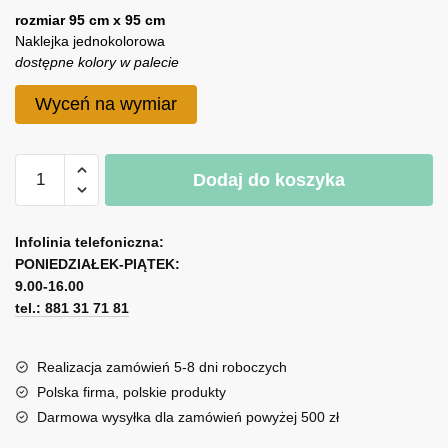
rozmiar 95 cm x 95 cm
Naklejka jednokolorowa
dostępne kolory w palecie
Wyceń na wymiar
ilość
A
Dodaj do koszyka
Naklejka
l
samoprzylepna
t
duże
e
Infolinia telefoniczna:
drzewo
r
PONIEDZIAŁEK-PIĄTEK:
n
9.00-16.00
tel.: 881 31 71 81
a
t
i
Realizacja zamówień 5-8 dni roboczych
v
Polska firma, polskie produkty
e
Darmowa wysyłka dla zamówień powyżej 500 zł
: