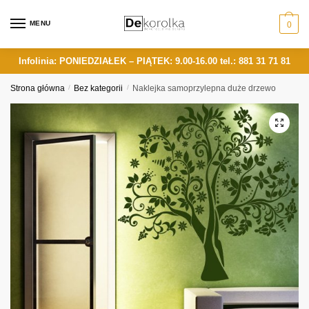
Skip
Skip
to
to
MENU
0
navigation
content
Infolinia: PONIEDZIAŁEK – PIĄTEK: 9.00-16.00
tel.: 881 31 71 81
Strona główna
/
Bez kategorii
/
Naklejka samoprzylepna duże drzewo