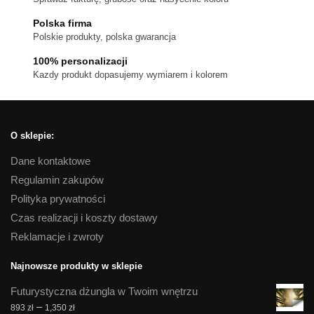
na
Polska firma
stronie
Polskie produkty, polska gwarancja
produktu
100% personalizacji
Kazdy produkt dopasujemy wymiarem i kolorem
O sklepie:
Dane kontaktowe
Regulamin zakupów
Polityka prywatności
Czas realizacji i koszty dostawy
Reklamacje i zwroty
Najnowsze produkty w sklepie
Futurystyczna dżungla w Twoim wnętrzu
Zakres
–
893
zł
1,350
zł