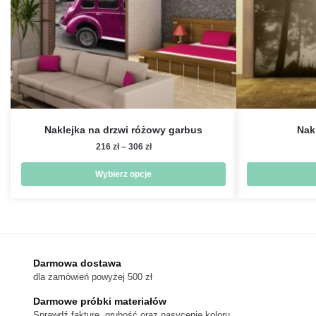
Naklejka na drzwi różowy garbus
Nak
Zakres
216
zł
–
306
zł
cen:
od
Wybierz opcje
216 zł
Ten
do
produkt
306 zł
ma
wiele
wariantów.
Darmowa dostawa
dla zamówień powyżej 500 zł
Opcje
można
Darmowe próbki materiałów
wybrać
Sprawdź fakturę, grubość oraz nasycenie koloru