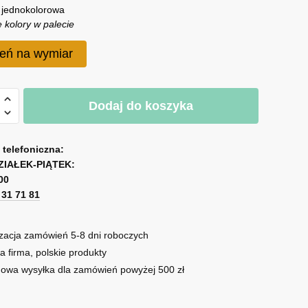
 jednokolorowa
 kolory w palecie
eń na wymiar
A
Dodaj do koszyka
a
l
a
t
ka
e
a telefoniczna:
ZIAŁEK-PIĄTEK:
r
00
n
1 31 71 81
a
t
i
zacja zamówień 5-8 dni roboczych
v
a firma, polskie produkty
e
owa wysyłka dla zamówień powyżej 500 zł
: