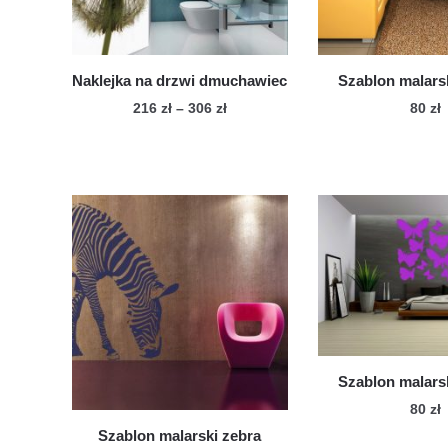
na
str
pro
Naklejka na drzwi dmuchawiec
Szablon malarsk
Zakres
216
zł
–
306
zł
80
zł
cen:
Ten
od
produkt
216 zł
ma
do
wiele
306 zł
wariantów.
Opcje
można
wybrać
na
stronie
Szablon malarsk
produktu
80
zł
Szablon malarski zebra