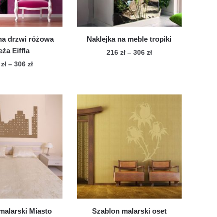
stronie
produktu
na drzwi różowa
Naklejka na meble tropiki
eża Eiffla
Zakres
216
zł
–
306
zł
cen:
Zakres
6
zł
–
306
zł
Ten
od
cen:
Ten
produkt
216 zł
od
produkt
ma
do
216 zł
ma
wiele
306 zł
do
wiele
306 zł
wariantów.
wariantów.
Opcje
Opcje
można
można
wybrać
wybrać
na
na
stronie
stronie
produktu
produktu
malarski Miasto
Szablon malarski oset