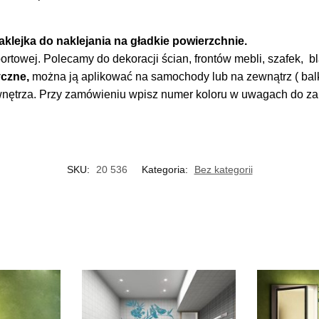
klejka do naklejania na gładkie powierzchnie.
ortowej. Polecamy do dekoracji ścian, frontów mebli, szafek, bla
czne,
można ją aplikować na samochody lub na zewnątrz ( balko
 wnętrza. Przy zamówieniu wpisz numer koloru w uwagach do z
SKU:
20 536
Kategoria:
Bez kategorii