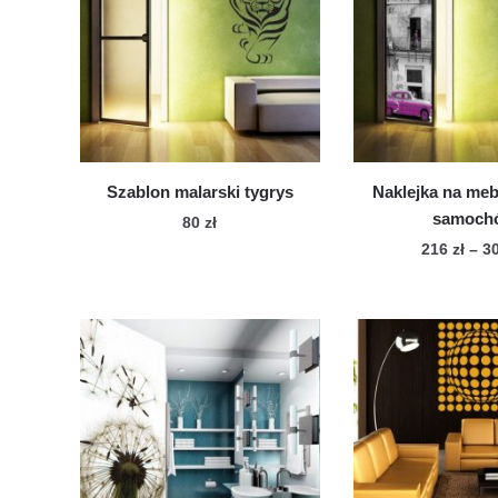
Szablon malarski tygrys
Naklejka na me
samoch
80
zł
216
zł
–
3
Te
pro
ma
wie
war
Op
mo
wy