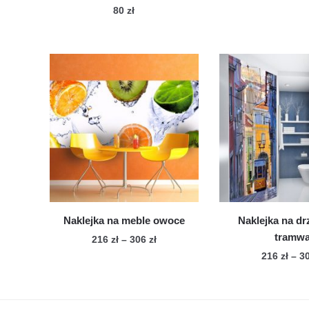
80
zł
Naklejka na meble owoce
Naklejka na dr
tramwa
Zakres
216
zł
–
306
zł
cen:
216
zł
–
3
Ten
od
Te
produkt
216 zł
pro
ma
do