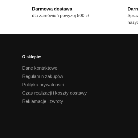
ma
wiele
306 zł
Darmowa dostawa
Darm
wie
wariantów.
dla zamówień powyżej 500 zł
Spraw
war
Opcje
nasyc
Op
można
mo
wybrać
wy
na
na
stronie
str
produktu
O sklepie:
pro
Dane kontaktowe
Regulamin zakupów
Polityka prywatności
Czas realizacji i koszty dostawy
Reklamacje i zwroty