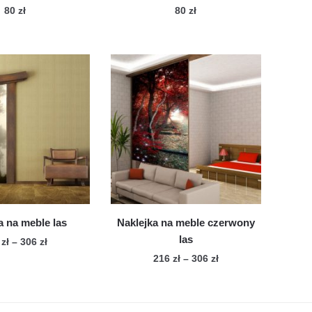
80
zł
80
zł
a na meble las
Naklejka na meble czerwony
las
Zakres
6
zł
–
306
zł
cen:
Zakres
216
zł
–
306
zł
Ten
od
cen:
Ten
produkt
216 zł
od
produkt
ma
do
216 zł