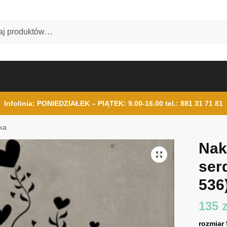
Infolinia: PONIEDZIAŁEK – PIĄTEK: 9.00-16.00
tel.: 881 31 71 81
ka
Nak
ser
536
135
z
rozmiar