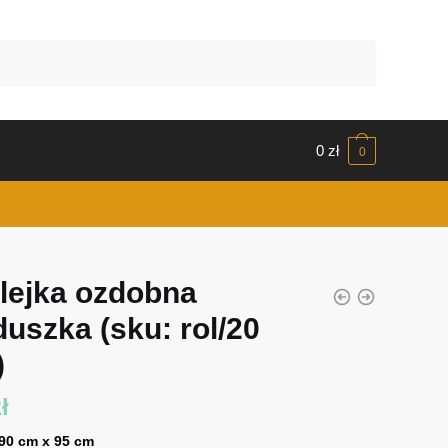
0
zł
0
lejka ozdobna
duszka
(sku: rol/20
)
ł
 90 cm x 95 cm