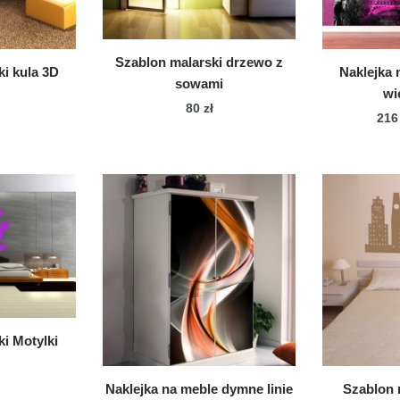
onie
duktu
Szablon malarski drzewo z
i kula 3D
Naklejka 
sowami
wi
80
zł
21
i Motylki
Naklejka na meble dymne linie
Szablon 