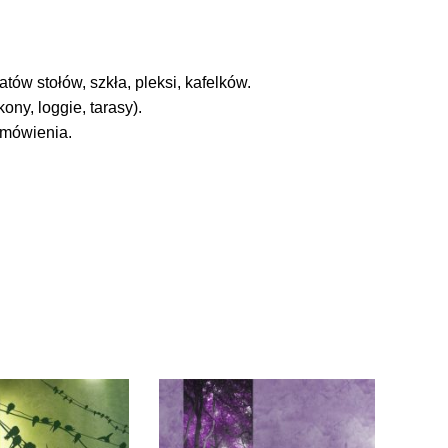
tów stołów, szkła, pleksi, kafelków.
ny, loggie, tarasy).
amówienia.