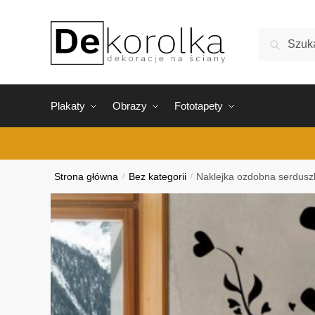
Skip
Skip
to
to
Szukaj:
Szukaj
navigation
content
Plakaty
Obrazy
Fototapety
Strona główna
/
Bez kategorii
/
Naklejka ozdobna serdusz