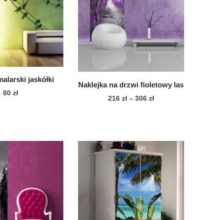
alarski jaskółki
Naklejka na drzwi fioletowy las
80
zł
Zakres
216
zł
–
306
zł
cen:
Ten
od
produkt
216 zł
ma
do
wiele
306 zł
wariantów.
Opcje
można
wybrać
na