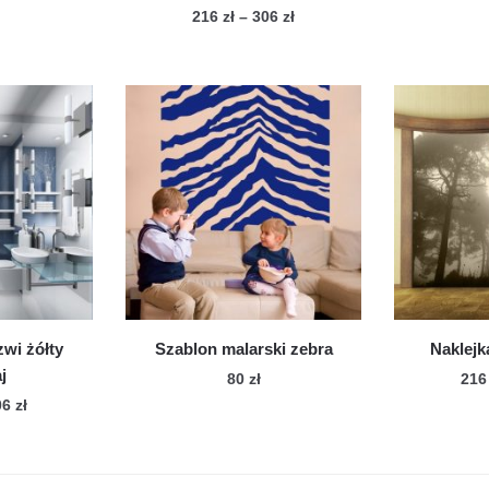
Zakres
216
zł
–
306
zł
cen:
Ten
od
produkt
216 zł
ma
do
wiele
306 zł
wariantów.
Opcje
można
wybrać
na
stronie
produktu
zwi żółty
Szablon malarski zebra
Naklejk
j
80
zł
21
Zakres
06
zł
cen:
n
od
dukt
216 zł