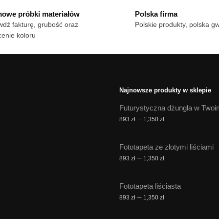
do
owe próbki materiałów
Polska firma
le
306 zł
dź fakturę, grubość oraz
Polskie produkty, polska g
iantów.
enie koloru
cje
żna
brać
onie
Najnowsze produkty w sklepie
duktu
Futurystyczna dżungla w Twoi
Zakres
–
893
zł
1,350
zł
cen:
od
Fototapeta ze złotymi liściami
893 zł
Zakres
–
893
zł
1,350
zł
do
cen:
1,350 zł
od
Fototapeta liściasta
893 zł
Zakres
–
893
zł
1,350
zł
do
cen:
1,350 zł
od