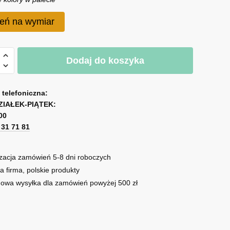
eń na wymiar
A
Dodaj do koszyka
a
l
a
t
e
a telefoniczna:
ZIAŁEK-PIĄTEK:
r
00
n
1 31 71 81
a
t
i
zacja zamówień 5-8 dni roboczych
v
a firma, polskie produkty
e
owa wysyłka dla zamówień powyżej 500 zł
: