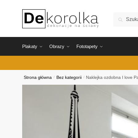
Skip
Skip
to
to
Szukaj:
Szukaj
navigation
content
Plakaty
Obrazy
Fototapety
Strona główna
/
Bez kategorii
/
Naklejka ozdobna I love Pa