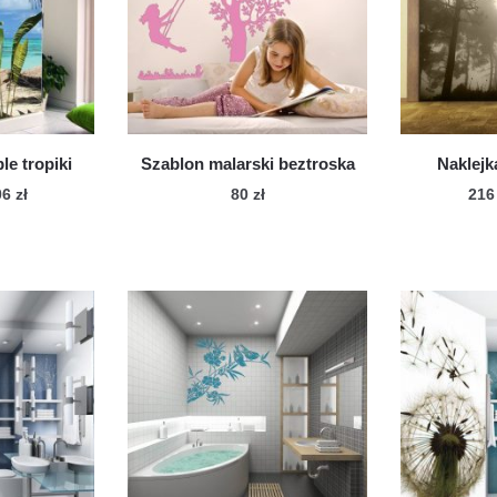
le tropiki
Szablon malarski beztroska
Naklejk
Zakres
06
zł
80
zł
21
cen:
n
od
dukt
216 zł
do
le
306 zł
iantów.
cje
żna
brać
onie