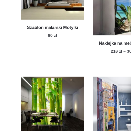
Szablon malarski Motylki
80
zł
Naklejka na meb
216
zł
–
3
Te
pro
ma
wie
war
Op
mo
wy
na
str