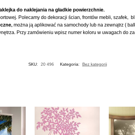
klejka do naklejania na gładkie powierzchnie.
ortowej. Polecamy do dekoracji ścian, frontów mebli, szafek, bla
czne,
można ją aplikować na samochody lub na zewnątrz ( balko
 wnętrza. Przy zamówieniu wpisz numer koloru w uwagach do z
SKU:
20 496
Kategoria:
Bez kategorii