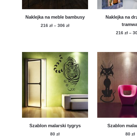
pro
Naklejka na meble bambusy
Naklejka na dr
tramwa
Zakres
216
zł
–
306
zł
cen:
216
zł
–
3
Ten
od
Te
produkt
216 zł
pro
ma
do
ma
wiele
306 zł
wie
wariantów.
war
Opcje
Op
można
mo
wybrać
wy
na
na
stronie
str
produktu
pro
Szablon malarski tygrys
Szablon malar
80
zł
80
zł