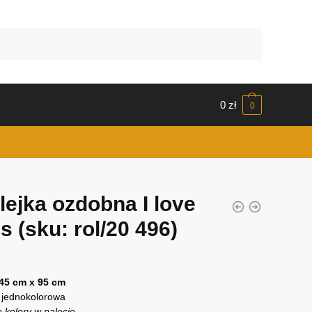
0
zł
0
lejka ozdobna I love
is
(sku: rol/20 496)
 45 cm x 95 cm
 jednokolorowa
 kolory w palecie