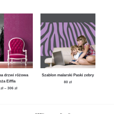
na drzwi różowa
Szablon malarski Paski zebry
eża Eiffla
80
zł
Zakres
6
zł
–
306
zł
cen:
Ten
od
produkt
216 zł
ma
do