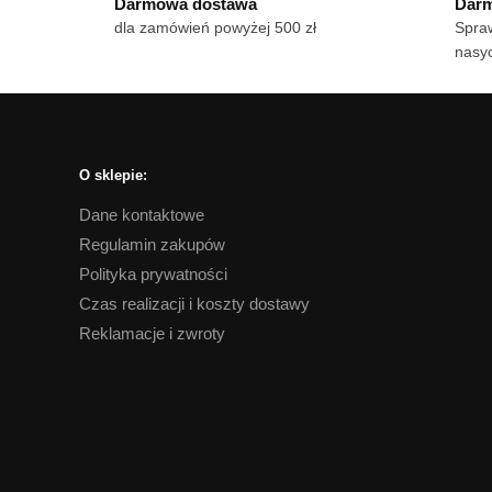
Darmowa dostawa
Darm
wie
dla zamówień powyżej 500 zł
Spraw
war
nasyc
Op
mo
wy
na
str
O sklepie:
pro
Dane kontaktowe
Regulamin zakupów
Polityka prywatności
Czas realizacji i koszty dostawy
Reklamacje i zwroty