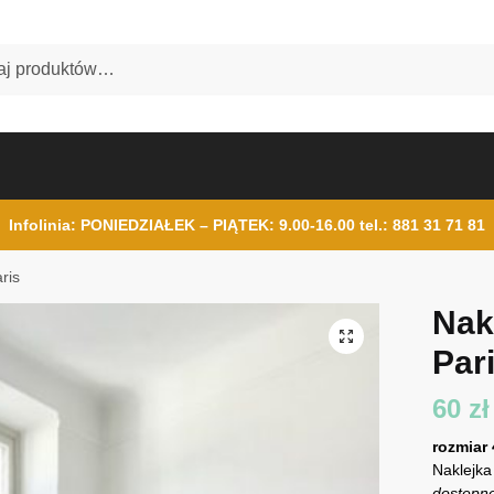
Infolinia: PONIEDZIAŁEK – PIĄTEK: 9.00-16.00
tel.: 881 31 71 81
ris
Nak
Par
60
zł
rozmiar
Naklejka
dostępne