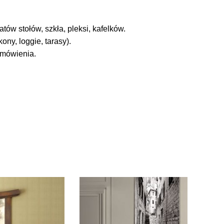
tów stołów, szkła, pleksi, kafelków.
ny, loggie, tarasy).
amówienia.