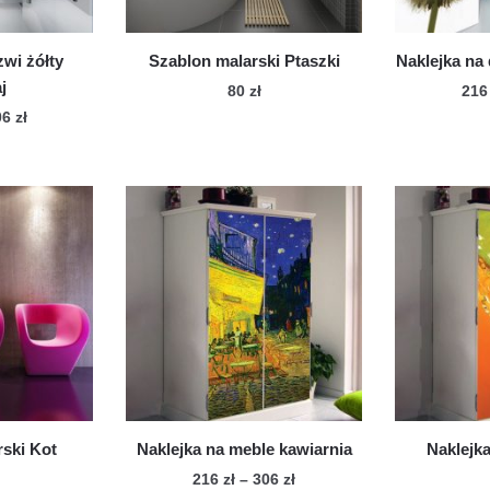
duktu
zwi żółty
Szablon malarski Ptaszki
Naklejka na
j
80
zł
21
Zakres
06
zł
cen:
n
od
dukt
216 zł
do
le
306 zł
iantów.
cje
żna
brać
onie
duktu
ski Kot
Naklejka na meble kawiarnia
Naklejka
Zakres
216
zł
–
306
zł