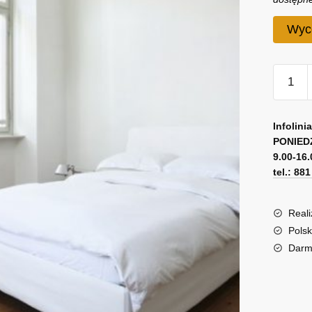
Wyc
ilość
Naklejk
ozdobn
I
Infolini
love
PONIED
9.00-16.
Paris
tel.: 88
Reali
Polsk
Darm