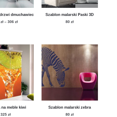
stronie
produktu
produktu
 drzwi dmuchawiec
Szablon malarski Paski 3D
Zakres
6
zł
–
306
zł
80
zł
cen:
Ten
od
produkt
216 zł
ma
do
wiele
306 zł
wariantów.
Opcje
można
wybrać
na
stronie
produktu
 na meble kiwi
Szablon malarski zebra
325
zł
80
zł