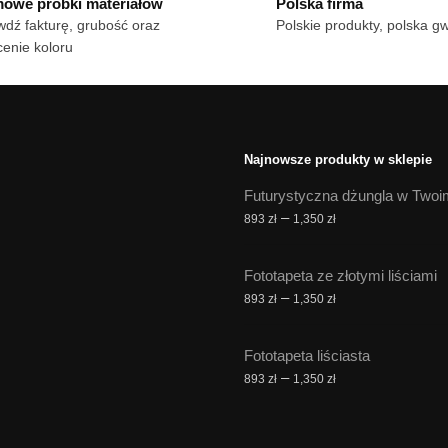
owe próbki materiałów
Polska firma
le
306 zł
wariantów.
dź fakturę, grubość oraz
Polskie produkty, polska g
iantów.
Opcje
enie koloru
cje
można
żna
wybrać
brać
na
stronie
onie
produktu
Najnowsze produkty w sklepie
duktu
Futurystyczna dżungla w Twoi
Zakres
–
893
zł
1,350
zł
cen:
od
Fototapeta ze złotymi liściami
893 zł
Zakres
–
893
zł
1,350
zł
do
cen:
1,350 zł
od
Fototapeta liściasta
893 zł
Zakres
–
893
zł
1,350
zł
do
cen:
1,350 zł
od
893 zł