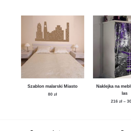
Szablon malarski Miasto
Naklejka na mebl
las
80
zł
216
zł
–
3
Te
pro
ma