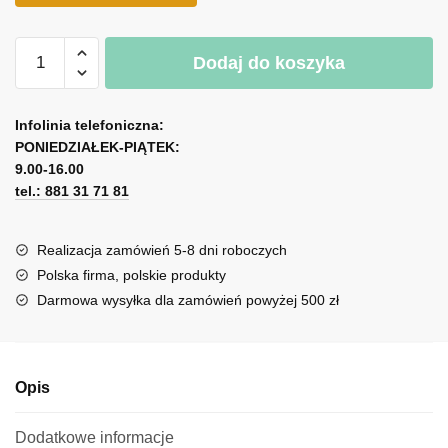
ilość
A
Dodaj do koszyka
Kuchenna
l
fototapeta
t
z
e
Infolinia telefoniczna:
marmurowym
r
PONIEDZIAŁEK-PIĄTEK:
wzorem
n
9.00-16.00
tel.: 881 31 71 81
a
t
i
Realizacja zamówień 5-8 dni roboczych
v
Polska firma, polskie produkty
e
Darmowa wysyłka dla zamówień powyżej 500 zł
:
Opis
Dodatkowe informacje