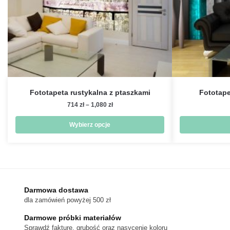
Fototapeta rustykalna z ptaszkami
Fototap
Zakres
714
zł
–
1,080
zł
cen:
od
Wybierz opcje
714 zł
Ten
do
produkt
1,080 zł
ma
wiele
wariantów.
Darmowa dostawa
dla zamówień powyżej 500 zł
Opcje
można
Darmowe próbki materiałów
wybrać
Sprawdź fakturę, grubość oraz nasycenie koloru