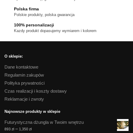
na
Polska firma
stronie
Polskie produkty, polska gwarancja
produktu
100% personalizacji
Kazdy produkt dopasujemy wymiarem i kolorem
O sklepie:
Dane kontaktowe
Regulamin zakupów
Polityka prywatności
Czas realizacji i koszty dostawy
Reklamacje i zwroty
Najnowsze produkty w sklepie
Futurystyczna dżungla w Twoim wnętrzu
Zakres
–
893
zł
1,350
zł