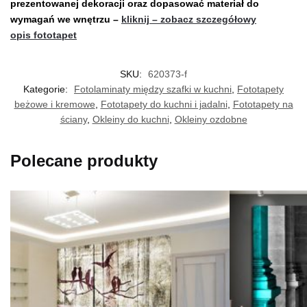
prezentowanej dekoracji oraz dopasować materiał do
wymagań we wnętrzu –
kliknij – zobacz szczegółowy
opis fototapet
SKU:
620373-f
Kategorie:
Fotolaminaty między szafki w kuchni
,
Fototapety
beżowe i kremowe
,
Fototapety do kuchni i jadalni
,
Fototapety na
ściany
,
Okleiny do kuchni
,
Okleiny ozdobne
Polecane produkty