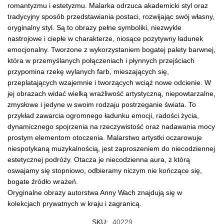
romantyzmu i estetyzmu. Malarka odrzuca akademicki styl oraz
tradycyjny sposób przedstawiania postaci, rozwijając swój własny,
oryginalny styl. Są to obrazy pełne symboliki, niezwykle
nastrojowe i ciepłe w charakterze, niosące pozytywny ładunek
emocjonalny. Tworzone z wykorzystaniem bogatej palety barwnej,
która w przemyślanych połączeniach i płynnych przejściach
przypomina rzekę wylanych farb, mieszających się,
przeplatających wzajemnie i tworzących wciąż nowe odcienie. W
jej obrazach widać wielką wrażliwość artystyczną, niepowtarzalne,
zmysłowe i jedyne w swoim rodzaju postrzeganie świata. To
przykład zawarcia ogromnego ładunku emocji, radości życia,
dynamicznego spojrzenia na rzeczywistość oraz nadawania mocy
prostym elementom otoczenia. Malarstwo artystki oczarowuje
niespotykaną muzykalnością, jest zaproszeniem do niecodziennej
estetycznej podróży. Otacza je niecodzienna aura, z którą
oswajamy się stopniowo, odbieramy niczym nie kończące się,
bogate źródło wrażeń.
Oryginalne obrazy autorstwa Anny Wach znajdują się w
kolekcjach prywatnych w kraju i zagranicą.
SKU:
40229