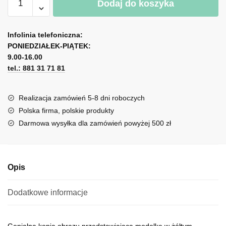
Dodaj do koszyka
Kopia
obrazu
A
Anny
l
Infolinia telefoniczna:
Wach
PONIEDZIAŁEK-PIĄTEK:
t
-
9.00-16.00
e
Fashion
tel.: 881 31 71 81
r
week
n
w
a
Realizacja zamówień 5-8 dni roboczych
Paryżu
t
Polska firma, polskie produkty
i
Darmowa wysyłka dla zamówień powyżej 500 zł
v
e
:
Opis
Dodatkowe informacje
Genialna kopia obrazu przedstawiająca modelkę w żółtym