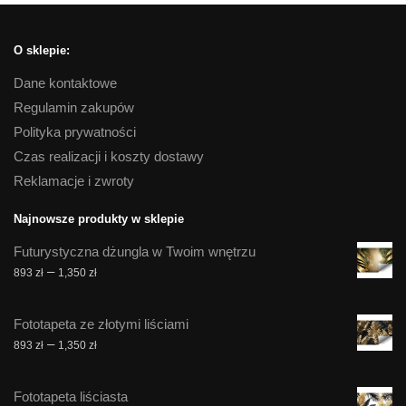
O sklepie:
Dane kontaktowe
Regulamin zakupów
Polityka prywatności
Czas realizacji i koszty dostawy
Reklamacje i zwroty
Najnowsze produkty w sklepie
Futurystyczna dżungla w Twoim wnętrzu
Zakres
–
893
zł
1,350
zł
cen:
od
Fototapeta ze złotymi liściami
893 zł
Zakres
–
893
zł
1,350
zł
do
cen:
1,350 zł
od
Fototapeta liściasta
893 zł