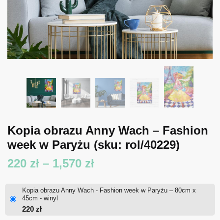
Kopia obrazu Anny Wach – Fashion
week w Paryżu
(sku: rol/40229)
Zakres
220
zł
–
1,570
zł
cen:
Kopia obrazu Anny Wach - Fashion week w Paryżu – 80cm x
od
45cm - winyl
220
zł
220 zł