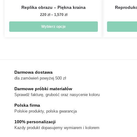
Replika obrazu – Piękna kraina
Reprodukcj
Zakres
220
zł
–
1,570
zł
cen:
od
Wybierz opcje
220 zł
Ten
do
produkt
1,570 zł
ma
wiele
wariantów.
Darmowa dostawa
Opcje
dla zamówień powyżej 500 zł
można
wybrać
Darmowe próbki materiałów
na
Sprawdź fakturę, grubość oraz nasycenie koloru
stronie
Polska firma
produktu
Polskie produkty, polska gwarancja
100% personalizacji
Kazdy produkt dopasujemy wymiarem i kolorem