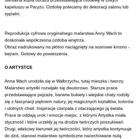
kapeluszu w Paryżu. Ozdobę polecamy do dekoracji salonu lub
sypialni.
Reprodukcja cyfrowa oryginalnego malarstwa Anny Wach to
doskonała współczesna ozdoba wnętrza.
Obraz nadrukowany na płótno naciągnięty na sosnowe krosno -
bejram. Gotowy do powieszenia.
O ARTYSTCE
Anna Wach urodziła się w Wałbrzychu, tutaj mieszka i tworzy.
Malarstwo artystki rozwijało się dwutorowo. Starsze prace
przedstawiające pejzaże, barwne bukiety i wiejskie chaty rodziły
się z fascynacji pięknem natury, jej magicznych kształtów, kolorów
i ulotnych chwil. Inspiracje czerpała z otaczającego ją świata.
Prace te oddają urok i emocje miejsc, z którymi Artystka miała
styczność i które urzekły ją na drodze twórczych poszukiwań.
Drugi, właściwy kierunek jej twórczości, który artystka kontynuuje
do dziś, stanowi malarstwo symboliczne nacechowane nutą