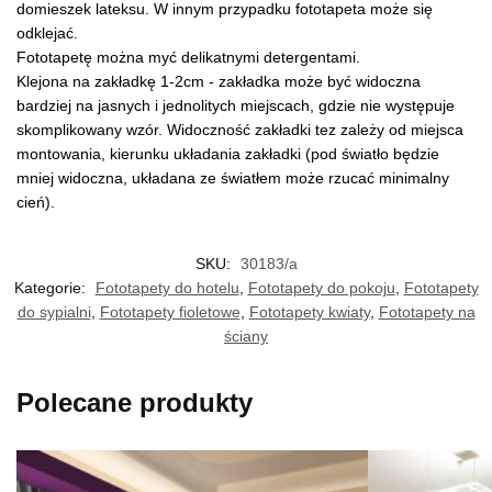
domieszek lateksu. W innym przypadku fototapeta może się
odklejać.
Fototapetę można myć delikatnymi detergentami.
Klejona na zakładkę 1-2cm - zakładka może być widoczna
bardziej na jasnych i jednolitych miejscach, gdzie nie występuje
skomplikowany wzór. Widoczność zakładki tez zależy od miejsca
montowania, kierunku układania zakładki (pod światło będzie
mniej widoczna, układana ze światłem może rzucać minimalny
cień).
SKU:
30183/a
Kategorie:
Fototapety do hotelu
,
Fototapety do pokoju
,
Fototapety
do sypialni
,
Fototapety fioletowe
,
Fototapety kwiaty
,
Fototapety na
ściany
Polecane produkty