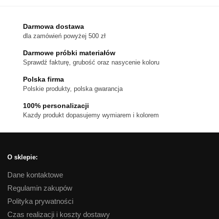
ma
wiele
wariantów.
Darmowa dostawa
dla zamówień powyżej 500 zł
Opcje
można
Darmowe próbki materiałów
wybrać
Sprawdź fakturę, grubość oraz nasycenie koloru
na
Polska firma
stronie
Polskie produkty, polska gwarancja
produktu
100% personalizacji
Kazdy produkt dopasujemy wymiarem i kolorem
O sklepie:
Dane kontaktowe
Regulamin zakupów
Polityka prywatności
Czas realizacji i koszty dostawy