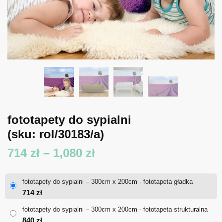
fototapety do sypialni
(sku: rol/30183/a)
Zakres
714
zł
–
1,080
zł
cen:
fototapety do sypialni – 300cm x 200cm - fototapeta gładka
od
714
zł
714 zł
fototapety do sypialni – 300cm x 200cm - fototapeta strukturalna
840
zł