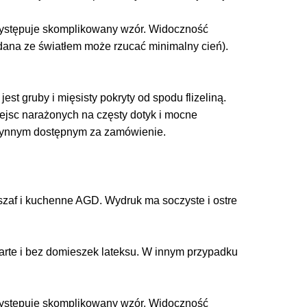
 występuje skomplikowany wzór. Widoczność
adana ze światłem może rzucać minimalny cień).
est gruby i mięsisty pokryty od spodu flizeliną.
miejsc narażonych na częsty dotyk i mocne
łynnym dostępnym za zamówienie.
zaf i kuchenne AGD. Wydruk ma soczyste i ostre
arte i bez domieszek lateksu. W innym przypadku
 występuje skomplikowany wzór. Widoczność