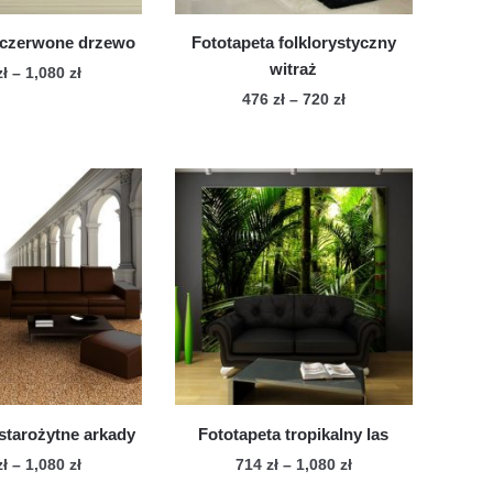
 czerwone drzewo
Fototapeta folklorystyczny
witraż
Zakres
zł
–
1,080
zł
cen:
Zakres
476
zł
–
720
zł
Ten
od
cen:
Ten
produkt
714 zł
od
produkt
ma
do
476 zł
ma
wiele
1,080 zł
do
wiele
720 zł
wariantów.
wariantów.
Opcje
Opcje
można
można
wybrać
wybrać
na
na
stronie
stronie
produktu
produktu
starożytne arkady
Fototapeta tropikalny las
Zakres
Zakres
zł
–
1,080
zł
714
zł
–
1,080
zł
cen:
cen: