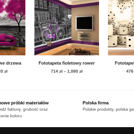
iantów.
wariantów.
cje
Opcje
żna
można
brać
wybrać
na
onie
stronie
duktu
produktu
owe drzewa
Fototapeta fioletowy rower
Fototapet
Zakres
Zakres
20
zł
714
zł
–
1,080
zł
47
cen:
cen:
n
Ten
od
od
dukt
produkt
476 zł
714 zł
ma
do
do
owe próbki materiałów
Polska firma
le
720 zł
wiele
1,080 zł
dź fakturę, grubość oraz
Polskie produkty, polska g
iantów.
wariantów.
enie koloru
cje
Opcje
żna
można
brać
wybrać