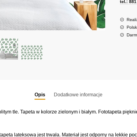
tel.: 88
r
n
a
Reali
t
Polsk
i
Darm
v
e
:
Opis
Dodatkowe informacje
itym tle. Tapeta w kolorze zielonym i białym. Fototapeta piękn
tapeta lateksowa jest trwała. Materiał jest odporny na lekkie po