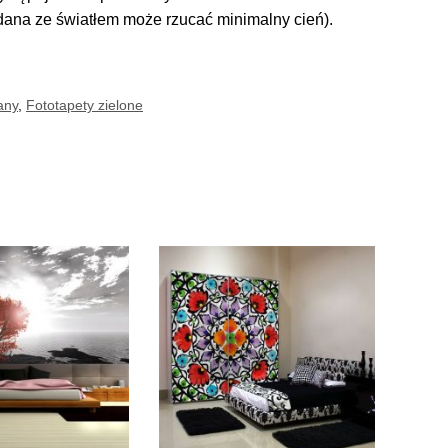
adana ze światłem może rzucać minimalny cień).
any
,
Fototapety zielone