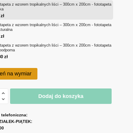
tapeta z wzorem tropikalnych liści – 300cm x 200cm - fototapeta
od
ka
4
zł
714 zł
tapeta z wzorem tropikalnych liści – 300cm x 200cm - fototapeta
kturalna
do
0
zł
1,080 zł
tapeta z wzorem tropikalnych liści – 300cm x 200cm - fototapeta
oodporna
80
zł
eń na wymiar
Dodaj do koszyka
eta
a telefoniczna:
lnych
ZIAŁEK-PIĄTEK:
00