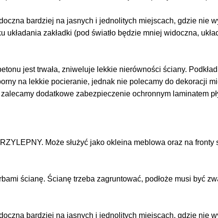
doczna bardziej na jasnych i jednolitych miejscach, gdzie nie
ku układania zakładki (pod światło będzie mniej widoczna, ukł
tonu jest trwała, zniweluje lekkie nierówności ściany. Podkład j
dporny na lekkie pocieranie, jednak nie polecamy do dekoracji 
z zalecamy dodatkowe zabezpieczenie ochronnym laminatem p
RZYLEPNY. Może służyć jako okleina meblowa oraz na fronty s
arbami ścianę. Ścianę trzeba zagruntować, podłoże musi być zw
doczna bardziej na jasnych i jednolitych miejscach, gdzie nie