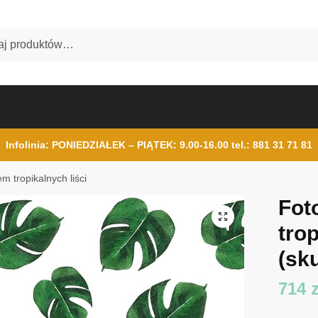
Infolinia: PONIEDZIAŁEK – PIĄTEK: 9.00-16.00
tel.: 881 31 71 81
m tropikalnych liści
Fot
trop
(sku
714
z