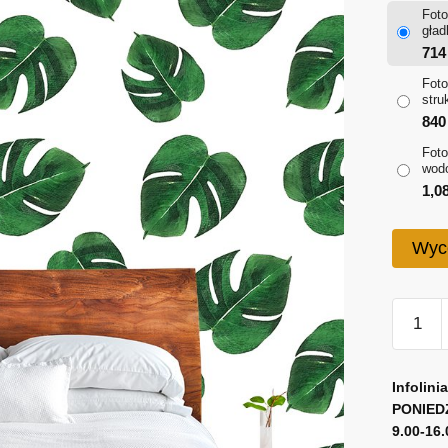
Foto
gład
71
Foto
stru
84
Foto
wod
1,0
Wyc
ilość
Fototap
z
A
wzorem
l
Infolini
tropika
PONIED
t
9.00-16.
liści
e