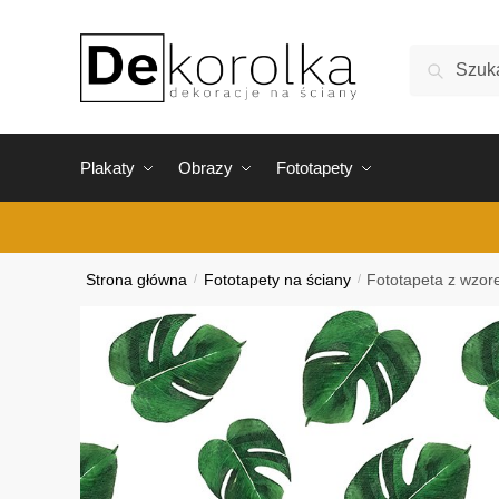
Skip
Skip
to
to
Szukaj:
Szukaj
navigation
content
Plakaty
Obrazy
Fototapety
Strona główna
/
Fototapety na ściany
/
Fototapeta z wzore