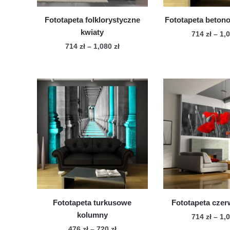
Fototapeta folklorystyczne
Fototapeta beton
kwiaty
714
zł
–
1,
Zakres
714
zł
–
1,080
zł
Te
cen:
Ten
pro
od
produkt
ma
714 zł
ma
wie
do
wiele
1,080 zł
war
wariantów.
Op
Opcje
mo
można
wy
wybrać
na
na
str
stronie
pro
produktu
Fototapeta turkusowe
Fototapeta cze
kolumny
714
zł
–
1,
Zakres
476
zł
–
720
zł