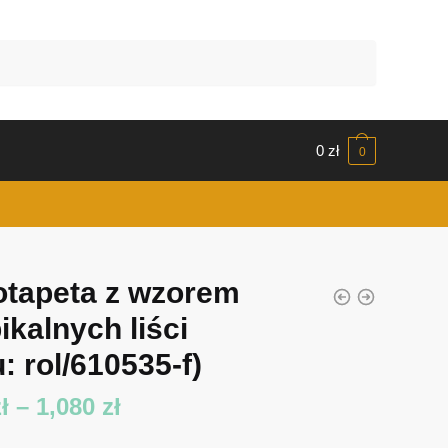
0
zł
0
otapeta z wzorem
ikalnych liści
: rol/610535-f)
Zakres
ł
–
1,080
zł
cen: