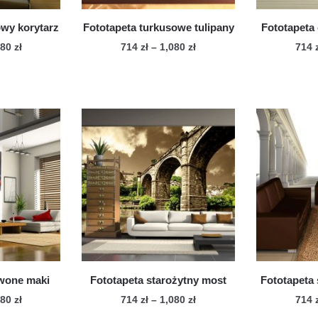
owy korytarz
Fototapeta turkusowe tulipany
Fototapeta
Zakres
Zakres
080
zł
714
zł
–
1,080
zł
714
cen:
cen:
n
Ten
od
od
dukt
produkt
714 zł
714 zł
ma
do
do
le
1,080 zł
wiele
1,080 zł
iantów.
wariantów.
cje
Opcje
żna
można
brać
wybrać
na
onie
stronie
duktu
produktu
rwone maki
Fototapeta starożytny most
Fototapeta 
Zakres
Zakres
080
zł
714
zł
–
1,080
zł
714
cen:
cen: