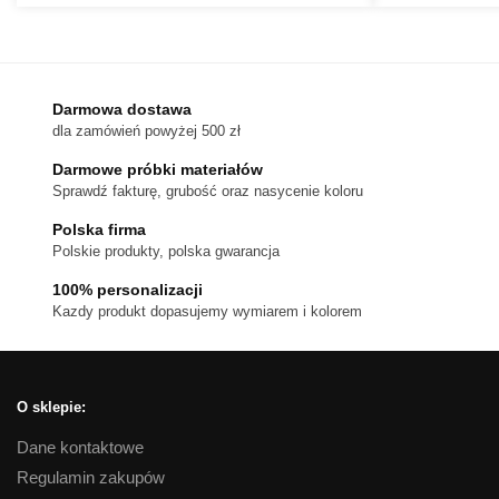
Ten
do
produkt
720 zł
ma
wiele
wariantów.
Darmowa dostawa
dla zamówień powyżej 500 zł
Opcje
można
Darmowe próbki materiałów
wybrać
Sprawdź fakturę, grubość oraz nasycenie koloru
na
Polska firma
stronie
Polskie produkty, polska gwarancja
produktu
100% personalizacji
Kazdy produkt dopasujemy wymiarem i kolorem
O sklepie:
Dane kontaktowe
Regulamin zakupów