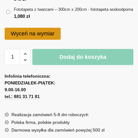
do
Fototapeta z twarzami – 300cm x 200cm - fototapeta wodoodporna
1,080 zł
1,080
zł
Wyceń na wymiar
ilość
Dodaj do koszyka
Fototapeta
z
A
twarzami
l
Infolinia telefoniczna:
PONIEDZIAŁEK-PIĄTEK:
t
9.00-16.00
e
tel.: 881 31 71 81
r
n
a
Realizacja zamówień 5-8 dni roboczych
t
Polska firma, polskie produkty
i
Darmowa wysyłka dla zamówień powyżej 500 zł
v