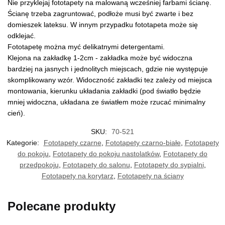
Nie przyklejaj fototapety na malowaną wcześniej farbami ścianę.
Ścianę trzeba zagruntować, podłoże musi być zwarte i bez
domieszek lateksu. W innym przypadku fototapeta może się
odklejać.
Fototapetę można myć delikatnymi detergentami.
Klejona na zakładkę 1-2cm - zakładka może być widoczna
bardziej na jasnych i jednolitych miejscach, gdzie nie występuje
skomplikowany wzór. Widoczność zakładki tez zależy od miejsca
montowania, kierunku układania zakładki (pod światło będzie
mniej widoczna, układana ze światłem może rzucać minimalny
cień).
SKU:
70-521
Kategorie:
Fototapety czarne
,
Fototapety czarno-białe
,
Fototapety
do pokoju
,
Fototapety do pokoju nastolatków
,
Fototapety do
przedpokoju
,
Fototapety do salonu
,
Fototapety do sypialni
,
Fototapety na korytarz
,
Fototapety na ściany
Polecane produkty