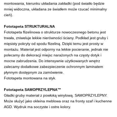
montowania, kierunku układania zakładki (pod światło będzie
mniej widoczna, układana ze światłem może rzucać minimalny
cień).
Fototapeta STRUKTURALNA
Fototapeta flizelinowa o strukturze nowoczesnego betonu jest
trwała, zniweluje lekkie nierówności ściany. Podkład jest gruby i
mięsisty pokryty od spodu flizeliną. Dzięki temu jest prosty w
montażu. Materiał jest odporny na lekkie pocieranie, jednak nie
polecamy do dekoracji miejsc narażonych na częsty dotyk i
mocne zabrudzenia. Do intensywnie użytkowanych wnętrz
zalecamy dodatkowe zabezpieczenie ochronnym laminatem
płynnym dostępnym za zamówienie.
Fototapeta montowana na styk.
Fototapeta SAMOPRZYLEPNA™
Gładki gruby materiał z powłoką winylową. SAMOPRZYLEPNY.
Może służyć jako okleina meblowa oraz na fronty szaf i kuchenne
AGD. Wydruk ma soczyste i ostre kolory.