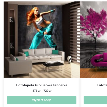
Fototapeta turkusowa tancerka
Fotot
Zakres
476
zł
–
720
zł
cen:
od
Wybierz opcje
476 zł