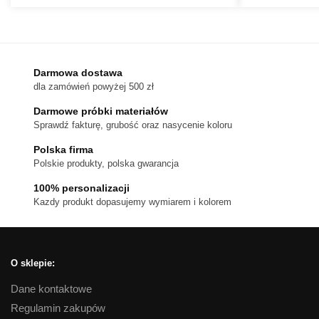
Ten
do
produkt
1,080 zł
ma
wiele
wariantów.
Darmowa dostawa
dla zamówień powyżej 500 zł
Opcje
można
Darmowe próbki materiałów
wybrać
Sprawdź fakturę, grubość oraz nasycenie koloru
na
Polska firma
stronie
Polskie produkty, polska gwarancja
produktu
100% personalizacji
Kazdy produkt dopasujemy wymiarem i kolorem
O sklepie:
Dane kontaktowe
Regulamin zakupów