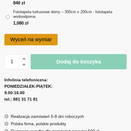
do
840
zł
Fototapeta turkusowe domy – 300cm x 200cm - fototapeta
1,080 zł
wodoodporna
1,080
zł
Wyceń na wymiar
ilość
Dodaj do koszyka
Fototapeta
turkusowe
A
domy
l
Infolinia telefoniczna:
PONIEDZIAŁEK-PIĄTEK:
t
9.00-16.00
e
tel.: 881 31 71 81
r
n
a
Realizacja zamówień 5-8 dni roboczych
t
Polska firma, polskie produkty
i
Darmowa wysyłka dla zamówień powyżej 500 zł