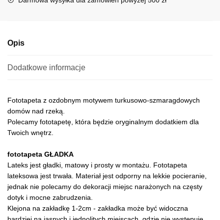
v
e
:
Opis
Dodatkowe informacje
Fototapeta z ozdobnym motywem turkusowo-szmaragdowych
domów nad rzeką.
Polecamy fototapetę, która będzie oryginalnym dodatkiem dla
Twoich wnętrz.
fototapeta GŁADKA
Lateks jest gładki, matowy i prosty w montażu. Fototapeta
lateksowa jest trwała. Materiał jest odporny na lekkie pocieranie,
jednak nie polecamy do dekoracji miejsc narażonych na częsty
dotyk i mocne zabrudzenia.
Klejona na zakładkę 1-2cm - zakładka może być widoczna
bardziej na jasnych i jednolitych miejscach, gdzie nie występuje