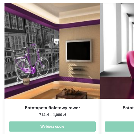
Fototapeta fioletowy rower
Fotot
Zakres
714
zł
–
1,080
zł
cen:
od
Wybierz opcje
714 zł