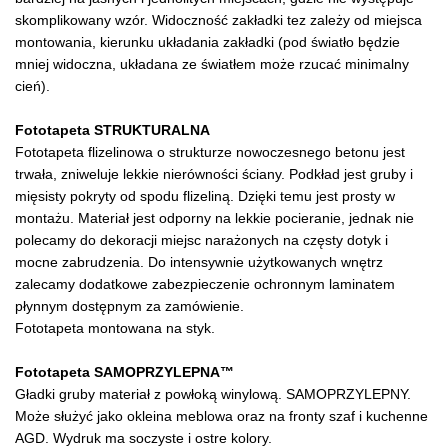
skomplikowany wzór. Widoczność zakładki tez zależy od miejsca
montowania, kierunku układania zakładki (pod światło będzie
mniej widoczna, układana ze światłem może rzucać minimalny
cień).
Fototapeta STRUKTURALNA
Fototapeta flizelinowa o strukturze nowoczesnego betonu jest
trwała, zniweluje lekkie nierówności ściany. Podkład jest gruby i
mięsisty pokryty od spodu flizeliną. Dzięki temu jest prosty w
montażu. Materiał jest odporny na lekkie pocieranie, jednak nie
polecamy do dekoracji miejsc narażonych na częsty dotyk i
mocne zabrudzenia. Do intensywnie użytkowanych wnętrz
zalecamy dodatkowe zabezpieczenie ochronnym laminatem
płynnym dostępnym za zamówienie.
Fototapeta montowana na styk.
Fototapeta SAMOPRZYLEPNA™
Gładki gruby materiał z powłoką winylową. SAMOPRZYLEPNY.
Może służyć jako okleina meblowa oraz na fronty szaf i kuchenne
AGD. Wydruk ma soczyste i ostre kolory.