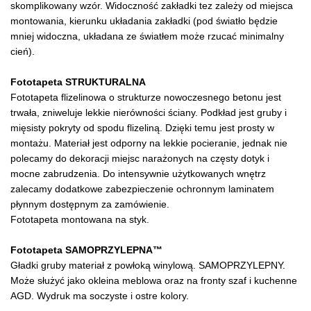
skomplikowany wzór. Widoczność zakładki tez zależy od miejsca
montowania, kierunku układania zakładki (pod światło będzie
mniej widoczna, układana ze światłem może rzucać minimalny
cień).
Fototapeta STRUKTURALNA
Fototapeta flizelinowa o strukturze nowoczesnego betonu jest
trwała, zniweluje lekkie nierówności ściany. Podkład jest gruby i
mięsisty pokryty od spodu flizeliną. Dzięki temu jest prosty w
montażu. Materiał jest odporny na lekkie pocieranie, jednak nie
polecamy do dekoracji miejsc narażonych na częsty dotyk i
mocne zabrudzenia. Do intensywnie użytkowanych wnętrz
zalecamy dodatkowe zabezpieczenie ochronnym laminatem
płynnym dostępnym za zamówienie.
Fototapeta montowana na styk.
Fototapeta SAMOPRZYLEPNA™
Gładki gruby materiał z powłoką winylową. SAMOPRZYLEPNY.
Może służyć jako okleina meblowa oraz na fronty szaf i kuchenne
AGD. Wydruk ma soczyste i ostre kolory.