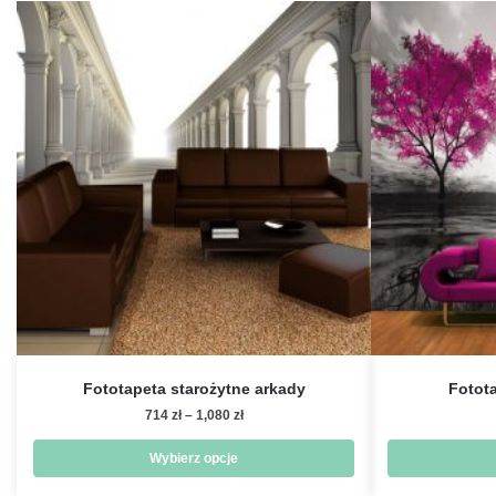
Fototapeta starożytne arkady
Fotot
Zakres
714
zł
–
1,080
zł
cen:
od
Wybierz opcje
714 zł
Ten