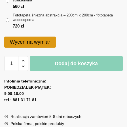
strukturalna
do
560
zł
720 zł
Fototapeta śnieżna abstrakcja – 200cm x 200cm - fototapeta
wodoodporna
720
zł
Wyceń na wymiar
ilość
Dodaj do koszyka
Fototapeta
śnieżna
A
abstrakcja
l
Infolinia telefoniczna:
PONIEDZIAŁEK-PIĄTEK:
t
9.00-16.00
e
tel.: 881 31 71 81
r
n
a
Realizacja zamówień 5-8 dni roboczych
t
Polska firma, polskie produkty