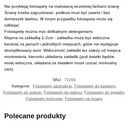
Nie przyklejaj fototapety na malowaną wcześniej farbami ścianę.
Ścianę trzeba zagruntować, podłoże musi być zwarte i bez
domieszek lateksu. W innym przypadku fototapeta może się
odklejać.
Fototapetę można myć delikatnymi detergentami.
Klejona na zakładkę 1-2cm - zakładka może być widoczna
bardziej na jasnych i jednolitych miejscach, gdzie nie występuje
skomplikowany wzór. Widoczność zakładki tez zależy od miejsca
montowania, kierunku układania zakładki (pod światło będzie
mniej widoczna, układana ze światłem może rzucać minimalny
cień).
SKU:
72266
Kategorie:
Fototapety abstrakcje
,
Fototapety do kawiarni
,
Fototapety do pokoju
,
Fototapety do salonu
,
Fototapety do sypialni
,
Fototapety kolorowe
,
Fototapety na ściany
Polecane produkty