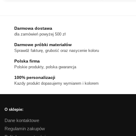
do
produkt
1,080 zł
ma
wiele
wariantów.
Darmowa dostawa
dla zamówień powyżej 500 zł
Opcje
można
Darmowe próbki materiałów
wybrać
Sprawdź fakturę, grubość oraz nasycenie koloru
na
Polska firma
stronie
Polskie produkty, polska gwarancja
produktu
100% personalizacji
Kazdy produkt dopasujemy wymiarem i kolorem
O sklepie:
Dane kontaktowe
Regulamin zakupów