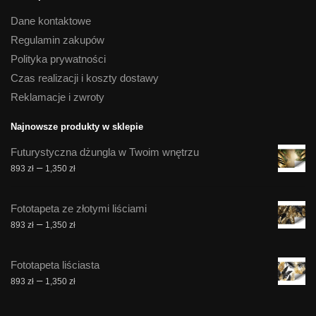
Dane kontaktowe
Regulamin zakupów
Polityka prywatności
Czas realizacji i koszty dostawy
Reklamacje i zwroty
Najnowsze produkty w sklepie
Futurystyczna dżungla w Twoim wnętrzu
Zakres
–
893
zł
1,350
zł
cen:
od
Fototapeta ze złotymi liściami
893 zł
Zakres
–
893
zł
1,350
zł
do
cen:
1,350 zł
od
Fototapeta liściasta
893 zł
Zakres
–
893
zł
1,350
zł
do
cen:
1,350 zł
od