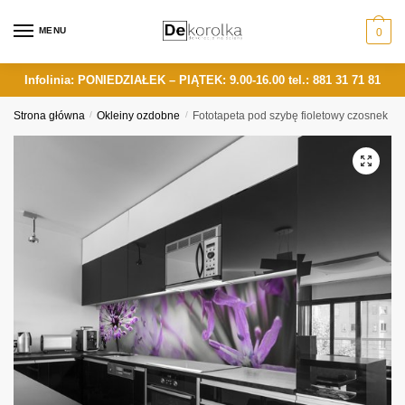
Skip
Skip
to
to
MENU
0
navigation
content
Infolinia: PONIEDZIAŁEK – PIĄTEK: 9.00-16.00
tel.: 881 31 71 81
Strona główna
/
Okleiny ozdobne
/
Fototapeta pod szybę fioletowy czosnek