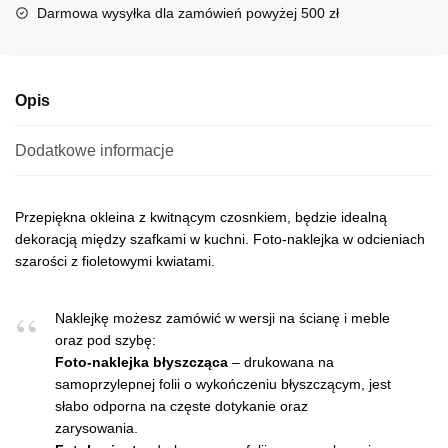
i
Darmowa wysyłka dla zamówień powyżej 500 zł
v
e
:
Opis
Dodatkowe informacje
Przepiękna okleina z kwitnącym czosnkiem, będzie idealną
dekoracją między szafkami w kuchni. Foto-naklejka w odcieniach
szarości z fioletowymi kwiatami.
Naklejkę możesz zamówić w wersji na ścianę i meble
oraz pod szybę:
Foto-naklejka błyszcząca
– drukowana na
samoprzylepnej folii o wykończeniu błyszczącym, jest
słabo odporna na częste dotykanie oraz
zarysowania.