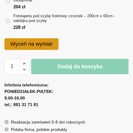
fotolaminat
do
204
zł
228 zł
Fototapeta pod szybę fioletowy czosnek – 200cm x 60cm -
naklejka pod szybę
228
zł
Wyceń na wymiar
ilość
Dodaj do koszyka
Fototapeta
pod
A
szybę
l
Infolinia telefoniczna:
fioletowy
PONIEDZIAŁEK-PIĄTEK:
t
czosnek
9.00-16.00
e
tel.: 881 31 71 81
r
n
a
Realizacja zamówień 5-8 dni roboczych
t
Polska firma, polskie produkty