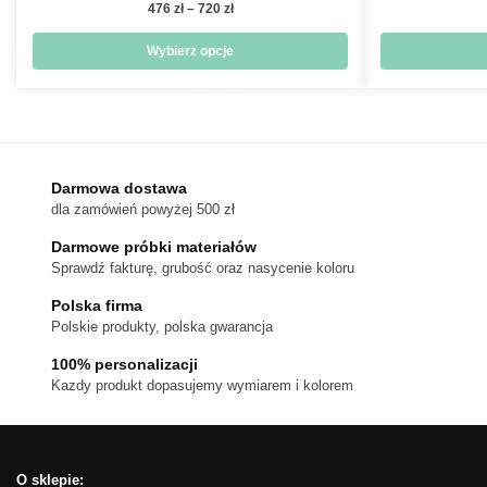
Zakres
476
zł
–
720
zł
cen:
od
Wybierz opcje
476 zł
Ten
do
produkt
720 zł
ma
wiele
wariantów.
Darmowa dostawa
dla zamówień powyżej 500 zł
Opcje
można
Darmowe próbki materiałów
wybrać
Sprawdź fakturę, grubość oraz nasycenie koloru
na
Polska firma
stronie
Polskie produkty, polska gwarancja
produktu
100% personalizacji
Kazdy produkt dopasujemy wymiarem i kolorem
O sklepie: