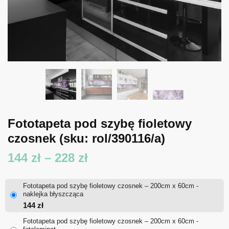
Fototapeta pod szybę fioletowy
czosnek
(sku: rol/390116/a)
Zakres
144
zł
–
228
zł
cen:
Fototapeta pod szybę fioletowy czosnek – 200cm x 60cm -
od
naklejka błyszcząca
144
zł
144 zł
Fototapeta pod szybę fioletowy czosnek – 200cm x 60cm -