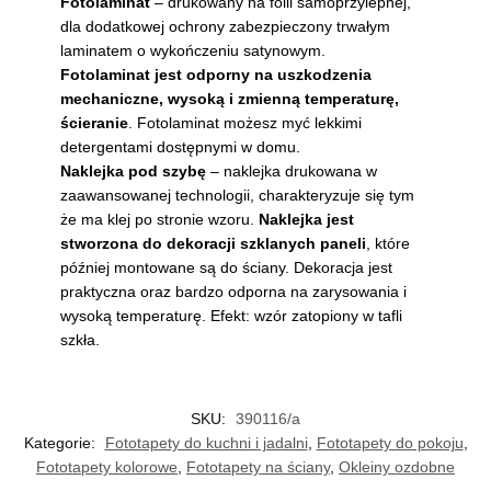
Fotolaminat
– drukowany na folii samoprzylepnej,
dla dodatkowej ochrony zabezpieczony trwałym
laminatem o wykończeniu satynowym.
Fotolaminat jest odporny na uszkodzenia
mechaniczne, wysoką i zmienną temperaturę,
ścieranie
. Fotolaminat możesz myć lekkimi
detergentami dostępnymi w domu.
Naklejka pod szybę
– naklejka drukowana w
zaawansowanej technologii, charakteryzuje się tym
że ma klej po stronie wzoru.
Naklejka jest
stworzona do dekoracji szklanych paneli
, które
później montowane są do ściany. Dekoracja jest
praktyczna oraz bardzo odporna na zarysowania i
wysoką temperaturę. Efekt: wzór zatopiony w tafli
szkła.
SKU:
390116/a
Kategorie:
Fototapety do kuchni i jadalni
,
Fototapety do pokoju
,
Fototapety kolorowe
,
Fototapety na ściany
,
Okleiny ozdobne