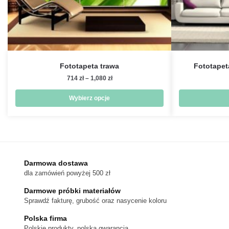
Fototapeta trawa
Fototapet
Zakres
714
zł
–
1,080
zł
cen:
od
Wybierz opcje
714 zł
Ten
do
produkt
1,080 zł
ma
wiele
wariantów.
Darmowa dostawa
dla zamówień powyżej 500 zł
Opcje
można
Darmowe próbki materiałów
wybrać
Sprawdź fakturę, grubość oraz nasycenie koloru
na
Polska firma
stronie
Polskie produkty, polska gwarancja