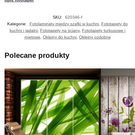
SKU:
620346-f
Kategorie:
Fotolaminaty między szafki w kuchni
,
Fototapety do
kuchni i jadalni
,
Fototapety na ściany
,
Fototapety turkusowe i
miętowe
,
Okleiny do kuchni
,
Okleiny ozdobne
Polecane produkty