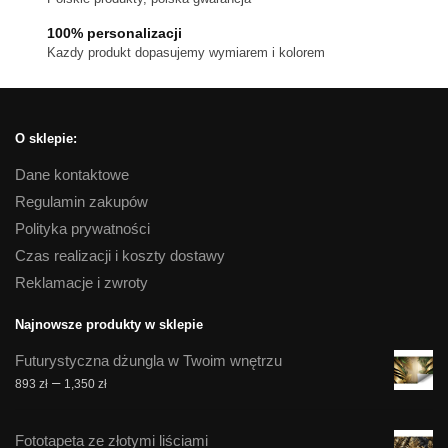
produktu
100% personalizacji
Kazdy produkt dopasujemy wymiarem i kolorem
O sklepie:
Dane kontaktowe
Regulamin zakupów
Polityka prywatności
Czas realizacji i koszty dostawy
Reklamacje i zwroty
Najnowsze produkty w sklepie
Futurystyczna dżungla w Twoim wnętrzu
Zakres
–
893
zł
1,350
zł
cen:
od
Fototapeta ze złotymi liściami
893 zł