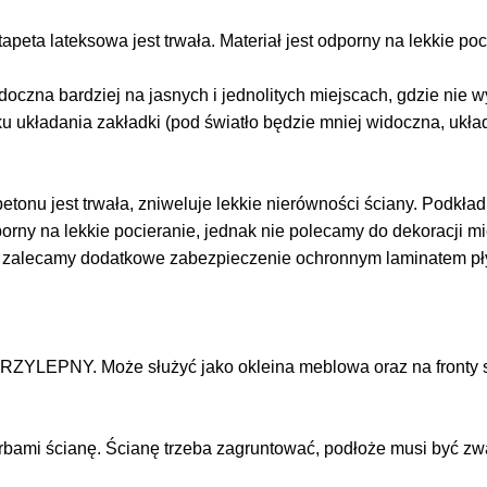
tapeta lateksowa jest trwała. Materiał jest odporny na lekkie po
doczna bardziej na jasnych i jednolitych miejscach, gdzie nie
ku układania zakładki (pod światło będzie mniej widoczna, ukł
tonu jest trwała, zniweluje lekkie nierówności ściany. Podkład j
dporny na lekkie pocieranie, jednak nie polecamy do dekoracji 
z zalecamy dodatkowe zabezpieczenie ochronnym laminatem p
RZYLEPNY. Może służyć jako okleina meblowa oraz na fronty s
arbami ścianę. Ścianę trzeba zagruntować, podłoże musi być zw