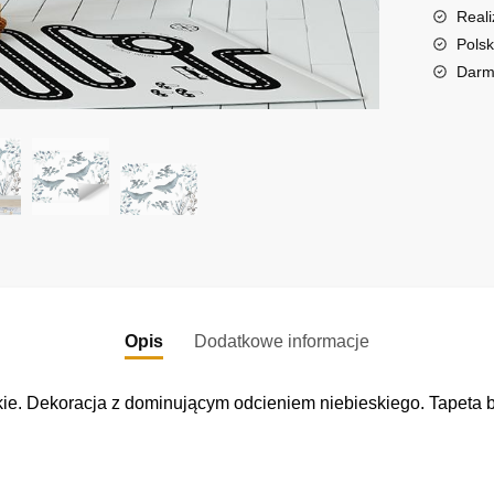
a
Reali
t
Polsk
i
Darm
v
e
:
Opis
Dodatkowe informacje
kie. Dekoracja z dominującym odcieniem niebieskiego. Tapeta 