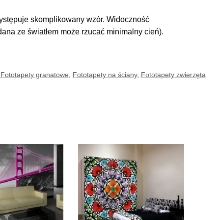
 występuje skomplikowany wzór. Widoczność
adana ze światłem może rzucać minimalny cień).
,
Fototapety granatowe
,
Fototapety na ściany
,
Fototapety zwierzęta