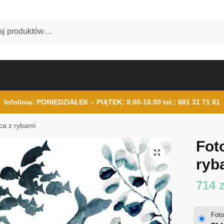
Infolinia: PONIEDZIAŁEK – PIĄTEK: 9.00-16.00
tel.: 881 31 71 81
ca z rybami
Fot
ryb
714
z
Foto