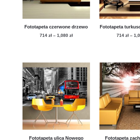
Fototapeta czerwone drzewo
Fototapeta turkus
Zakres
714
zł
–
1,080
zł
714
zł
–
1,
cen:
Ten
Te
od
produkt
pro
714 zł
ma
ma
do
wiele
1,080 zł
wie
wariantów.
war
Opcje
Op
można
mo
wybrać
wy
na
na
stronie
str
produktu
pro
Fototapeta ulica Nowego
Fototapeta zac