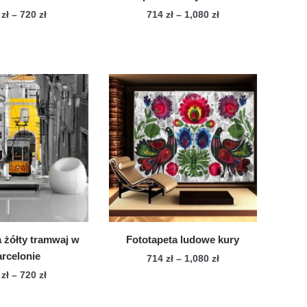
Zakres
Zakres
6
zł
–
720
zł
714
zł
–
1,080
zł
cen:
cen:
Ten
Ten
od
od
produkt
produkt
476 zł
714 zł
ma
ma
do
do
wiele
720 zł
wiele
1,080 zł
wariantów.
wariantów.
Opcje
Opcje
można
można
wybrać
wybrać
na
na
stronie
stronie
produktu
produktu
 żółty tramwaj w
Fototapeta ludowe kury
rcelonie
Zakres
714
zł
–
1,080
zł
cen:
Zakres
6
zł
–
720
zł
Ten
od
cen:
Ten
produkt
714 zł
od