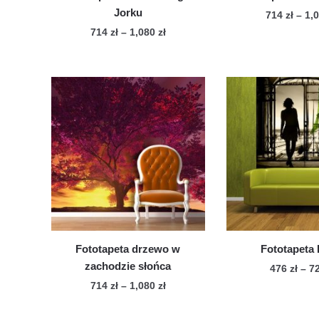
Jorku
714
zł
–
1,
Zakres
714
zł
–
1,080
zł
Te
cen:
Ten
pro
od
produkt
ma
714 zł
ma
wie
do
wiele
1,080 zł
war
wariantów.
Op
Opcje
mo
można
wy
wybrać
na
na
str
stronie
pro
produktu
Fototapeta drzewo w
Fototapeta 
zachodzie słońca
476
zł
–
7
Zakres
714
zł
–
1,080
zł
Te
cen:
Ten
pro
od