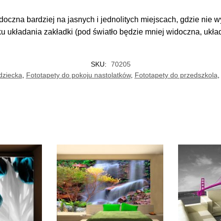
doczna bardziej na jasnych i jednolitych miejscach, gdzie nie
ku układania zakładki (pod światło będzie mniej widoczna, ukł
SKU:
70205
dziecka
,
Fototapety do pokoju nastolatków
,
Fototapety do przedszkola