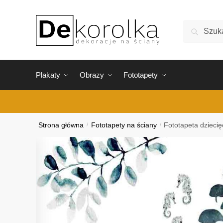
Skip
Skip
to
to
Szukaj:
Szukaj
navigation
content
Plakaty
Obrazy
Fototapety
Strona główna
/
Fototapety na ściany
/
Fototapeta dziecię