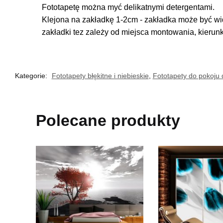
Fototapetę można myć delikatnymi detergentami.
Klejona na zakładkę 1-2cm - zakładka może być wi
zakładki tez zależy od miejsca montowania, kierun
Kategorie:
Fototapety błękitne i niebieskie
,
Fototapety do pokoju 
Polecane produkty