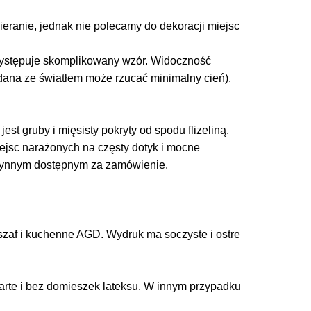
cieranie, jednak nie polecamy do dekoracji miejsc
 występuje skomplikowany wzór. Widoczność
adana ze światłem może rzucać minimalny cień).
est gruby i mięsisty pokryty od spodu flizeliną.
miejsc narażonych na częsty dotyk i mocne
łynnym dostępnym za zamówienie.
zaf i kuchenne AGD. Wydruk ma soczyste i ostre
arte i bez domieszek lateksu. W innym przypadku