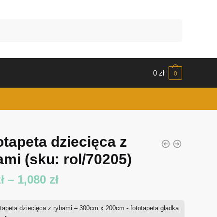
0
zł
0
otapeta dziecięca z
ami
(sku: rol/70205)
Zakres
ł
–
1,080
zł
cen:
tapeta dziecięca z rybami – 300cm x 200cm - fototapeta gładka
od