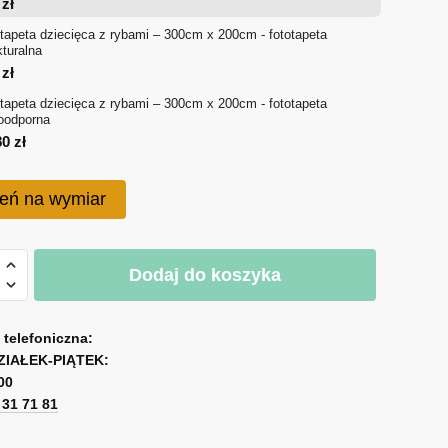
4
zł
714 zł
tapeta dziecięca z rybami – 300cm x 200cm - fototapeta
kturalna
do
0
zł
tapeta dziecięca z rybami – 300cm x 200cm - fototapeta
1,080 zł
oodporna
80
zł
eń na wymiar
Dodaj do koszyka
eta
ca
a telefoniczna:
ZIAŁEK-PIĄTEK:
00
1 31 71 81