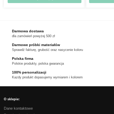
476 zł
Ten
do
produkt
720 zł
ma
wiele
wariantów.
Darmowa dostawa
dla zamówień powyżej 500 zł
Opcje
można
Darmowe próbki materiałów
wybrać
Sprawdź fakturę, grubość oraz nasycenie koloru
na
Polska firma
stronie
Polskie produkty, polska gwarancja
produktu
100% personalizacji
Kazdy produkt dopasujemy wymiarem i kolorem
O sklepie:
Dane kontaktowe