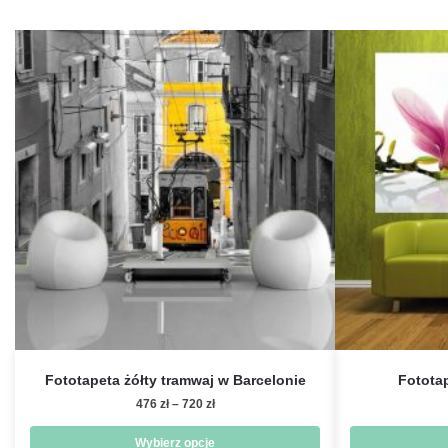
Fototapeta żółty tramwaj w Barcelonie
Fotota
Zakres
476
zł
–
720
zł
cen:
od
Wybierz opcje