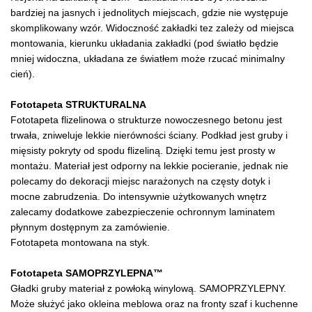
bardziej na jasnych i jednolitych miejscach, gdzie nie występuje
skomplikowany wzór. Widoczność zakładki tez zależy od miejsca
montowania, kierunku układania zakładki (pod światło będzie
mniej widoczna, układana ze światłem może rzucać minimalny
cień).
Fototapeta STRUKTURALNA
Fototapeta flizelinowa o strukturze nowoczesnego betonu jest
trwała, zniweluje lekkie nierówności ściany. Podkład jest gruby i
mięsisty pokryty od spodu flizeliną. Dzięki temu jest prosty w
montażu. Materiał jest odporny na lekkie pocieranie, jednak nie
polecamy do dekoracji miejsc narażonych na częsty dotyk i
mocne zabrudzenia. Do intensywnie użytkowanych wnętrz
zalecamy dodatkowe zabezpieczenie ochronnym laminatem
płynnym dostępnym za zamówienie.
Fototapeta montowana na styk.
Fototapeta SAMOPRZYLEPNA™
Gładki gruby materiał z powłoką winylową. SAMOPRZYLEPNY.
Może służyć jako okleina meblowa oraz na fronty szaf i kuchenne