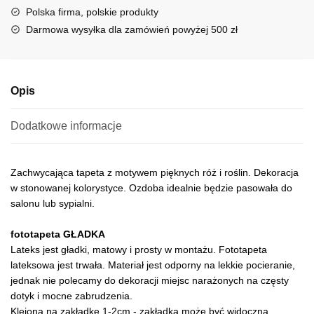
t
Polska firma, polskie produkty
i
Darmowa wysyłka dla zamówień powyżej 500 zł
v
e
:
Opis
Dodatkowe informacje
Zachwycająca tapeta z motywem pięknych róż i roślin. Dekoracja
w stonowanej kolorystyce. Ozdoba idealnie będzie pasowała do
salonu lub sypialni.
fototapeta GŁADKA
Lateks jest gładki, matowy i prosty w montażu. Fototapeta
lateksowa jest trwała. Materiał jest odporny na lekkie pocieranie,
jednak nie polecamy do dekoracji miejsc narażonych na częsty
dotyk i mocne zabrudzenia.
Klejona na zakładkę 1-2cm - zakładka może być widoczna