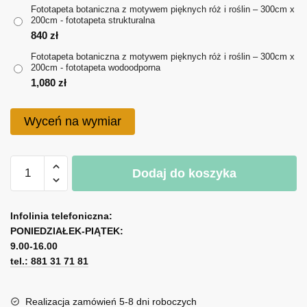
714 zł
Fototapeta botaniczna z motywem pięknych róż i roślin – 300cm x
200cm - fototapeta strukturalna
do
840
zł
1,080 zł
Fototapeta botaniczna z motywem pięknych róż i roślin – 300cm x
200cm - fototapeta wodoodporna
1,080
zł
Wyceń na wymiar
ilość
Dodaj do koszyka
Fototapeta
botaniczna
A
z
l
Infolinia telefoniczna:
motywem
PONIEDZIAŁEK-PIĄTEK:
t
pięknych
9.00-16.00
e
róż
tel.: 881 31 71 81
r
i
n
roślin
a
Realizacja zamówień 5-8 dni roboczych