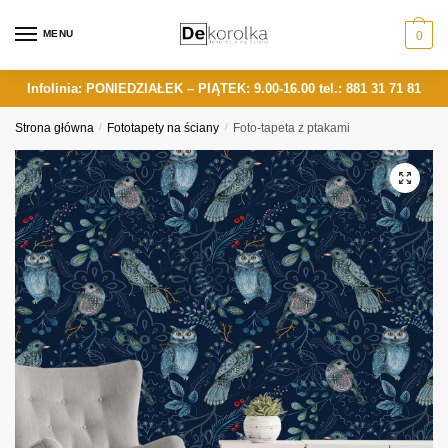
Skip
Skip
to
to
MENU
0
navigation
content
Infolinia: PONIEDZIAŁEK – PIĄTEK: 9.00-16.00
tel.: 881 31 71 81
Strona główna
/
Fototapety na ściany
/
Foto-tapeta z ptakami