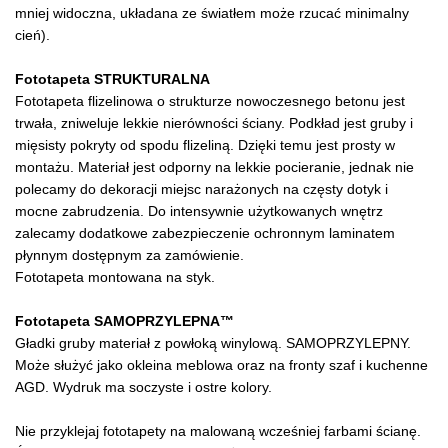
mniej widoczna, układana ze światłem może rzucać minimalny
cień).
Fototapeta STRUKTURALNA
Fototapeta flizelinowa o strukturze nowoczesnego betonu jest
trwała, zniweluje lekkie nierówności ściany. Podkład jest gruby i
mięsisty pokryty od spodu flizeliną. Dzięki temu jest prosty w
montażu. Materiał jest odporny na lekkie pocieranie, jednak nie
polecamy do dekoracji miejsc narażonych na częsty dotyk i
mocne zabrudzenia. Do intensywnie użytkowanych wnętrz
zalecamy dodatkowe zabezpieczenie ochronnym laminatem
płynnym dostępnym za zamówienie.
Fototapeta montowana na styk.
Fototapeta SAMOPRZYLEPNA™
Gładki gruby materiał z powłoką winylową. SAMOPRZYLEPNY.
Może służyć jako okleina meblowa oraz na fronty szaf i kuchenne
AGD. Wydruk ma soczyste i ostre kolory.
Nie przyklejaj fototapety na malowaną wcześniej farbami ścianę.