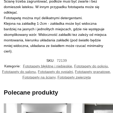
Ścianę trzeba zagruntować, podłoże musi być zwarte i bez
domieszek lateksu. W innym przypadku fototapeta może się
odklejać.
Fototapetę można myć delikatnymi detergentami.
Klejona na zakładkę 1-2cm - zakładka może być widoczna
bardziej na jasnych i jednolitych miejscach, gdzie nie występuje
skomplikowany wzór. Widoczność zakładki tez zależy od miejsca
montowania, kierunku układania zakładki (pod światło będzie
mniej widoczna, układana ze światłem może rzucać minimalny
cień).
SKU:
72139
Kategorie:
Fototapety błękitne i niebieskie
,
Fototapety do pokoju
,
Fototapety do salonu
,
Fototapety do sypialni
,
Fototapety granatowe
,
Fototapety na ściany
,
Fototapety zwierzęta
Polecane produkty