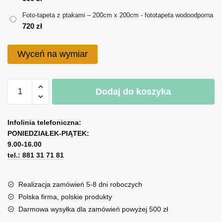
do
Foto-tapeta z ptakami – 200cm x 200cm - fototapeta wodoodporna
720 zł
720
zł
Wyceń na wymiar
ilość
Dodaj do koszyka
Foto-
tapeta
A
z
l
Infolinia telefoniczna:
ptakami
PONIEDZIAŁEK-PIĄTEK:
t
9.00-16.00
e
tel.: 881 31 71 81
r
n
a
Realizacja zamówień 5-8 dni roboczych
t
Polska firma, polskie produkty
i
Darmowa wysyłka dla zamówień powyżej 500 zł
v