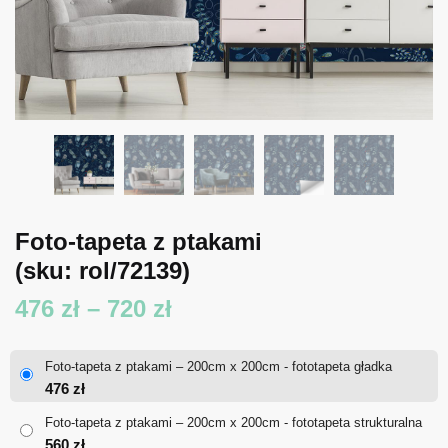
Foto-tapeta z ptakami
(sku: rol/72139)
Zakres
476
zł
–
720
zł
cen:
Foto-tapeta z ptakami – 200cm x 200cm - fototapeta gładka
od
476
zł
476 zł
Foto-tapeta z ptakami – 200cm x 200cm - fototapeta strukturalna
560
zł