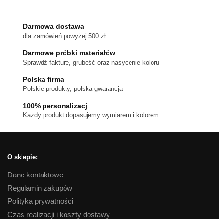
ma
wiele
wariantów.
Darmowa dostawa
dla zamówień powyżej 500 zł
Opcje
można
Darmowe próbki materiałów
wybrać
Sprawdź fakturę, grubość oraz nasycenie koloru
na
Polska firma
stronie
Polskie produkty, polska gwarancja
produktu
100% personalizacji
Kazdy produkt dopasujemy wymiarem i kolorem
O sklepie:
Dane kontaktowe
Regulamin zakupów
Polityka prywatności
Czas realizacji i koszty dostawy