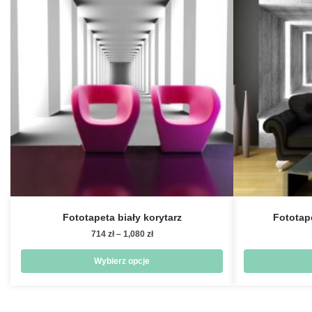
Fototapeta biały korytarz
Fototap
Zakres
714
zł
–
1,080
zł
cen:
od
Wybierz opcje
714 zł
Ten
do
produkt
1,080 zł