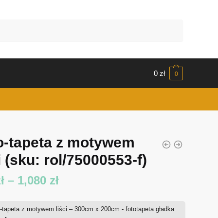
0
zł
0
o-tapeta z motywem
i
(sku: rol/75000553-f)
Zakres
ł
–
1,080
zł
cen:
-tapeta z motywem liści – 300cm x 200cm - fototapeta gładka
od