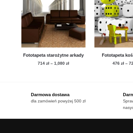
war
Opcje
Op
można
mo
wybrać
wy
na
na
stronie
str
produktu
pro
Fototapeta starożytne arkady
Fototapeta koś
Zakres
714
zł
–
1,080
zł
476
zł
–
7
cen:
Ten
Te
od
produkt
pro
714 zł
ma
ma
do
Darmowa dostawa
Darm
wiele
1,080 zł
wie
dla zamówień powyżej 500 zł
Spraw
wariantów.
war
nasyc
Opcje
Op
można
mo
wybrać
wy
na
na