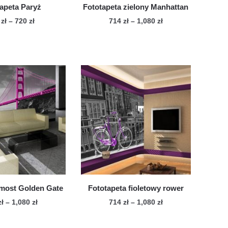
apeta Paryż
Fototapeta zielony Manhattan
Zakres
Zakres
6
zł
–
720
zł
714
zł
–
1,080
zł
cen:
cen:
Ten
Ten
od
od
produkt
produkt
476 zł
714 zł
ma
ma
do
do
wiele
720 zł
wiele
1,080 zł
wariantów.
wariantów.
Opcje
Opcje
można
można
wybrać
wybrać
na
na
stronie
stronie
produktu
produktu
 most Golden Gate
Fototapeta fioletowy rower
Zakres
Zakres
zł
–
1,080
zł
714
zł
–
1,080
zł
cen:
cen:
Ten
Ten
od
od