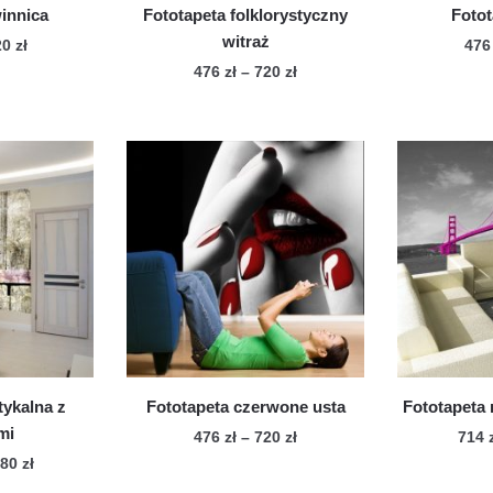
innica
Fototapeta folklorystyczny
Fotot
witraż
Zakres
20
zł
47
cen:
Zakres
476
zł
–
720
zł
n
od
cen:
Ten
dukt
476 zł
od
produkt
do
476 zł
ma
le
720 zł
do
wiele
720 zł
iantów.
wariantów.
cje
Opcje
żna
można
brać
wybrać
na
onie
stronie
duktu
produktu
tykalna z
Fototapeta czerwone usta
Fototapeta
mi
Zakres
476
zł
–
720
zł
714
cen:
Zakres
080
zł
Ten
od
cen: