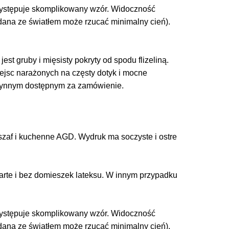
 występuje skomplikowany wzór. Widoczność
adana ze światłem może rzucać minimalny cień).
est gruby i mięsisty pokryty od spodu flizeliną.
miejsc narażonych na częsty dotyk i mocne
łynnym dostępnym za zamówienie.
zaf i kuchenne AGD. Wydruk ma soczyste i ostre
arte i bez domieszek lateksu. W innym przypadku
 występuje skomplikowany wzór. Widoczność
adana ze światłem może rzucać minimalny cień).