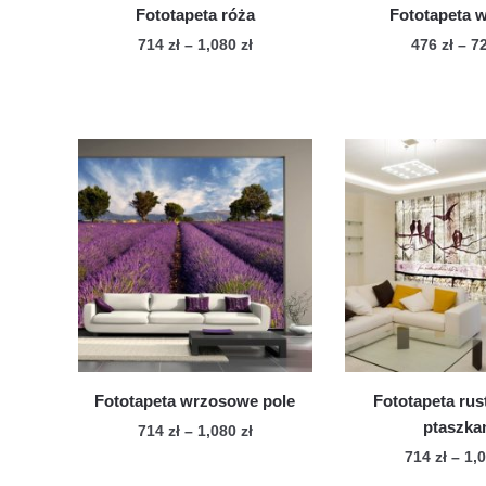
Fototapeta róża
Fototapeta w
Zakres
714
zł
–
1,080
zł
476
zł
–
7
cen:
Ten
Te
od
produkt
pro
714 zł
ma
ma
do
wiele
1,080 zł
wie
wariantów.
war
Opcje
Op
można
mo
wybrać
wy
na
na
stronie
str
produktu
pro
Fototapeta wrzosowe pole
Fototapeta rus
ptaszka
Zakres
714
zł
–
1,080
zł
cen:
714
zł
–
1,
Ten
od