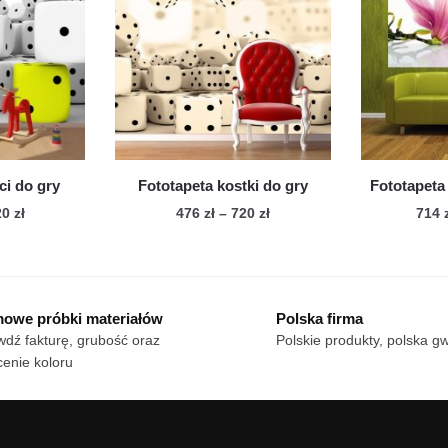
iantów.
Opcje
cje
można
żna
wybrać
brać
na
stronie
onie
produktu
duktu
ci do gry
Fototapeta kostki do gry
Fototapeta
Zakres
Zakres
20
zł
476
zł
–
720
zł
714
cen:
cen:
n
Ten
od
od
dukt
produkt
476 zł
476 zł
ma
do
do
owe próbki materiałów
Polska firma
le
720 zł
wiele
720 zł
dź fakturę, grubość oraz
Polskie produkty, polska g
iantów.
wariantów.
enie koloru
cje
Opcje
żna
można
brać
wybrać
na