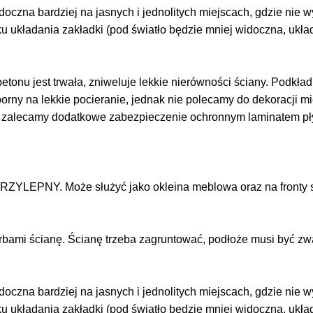
doczna bardziej na jasnych i jednolitych miejscach, gdzie nie
ku układania zakładki (pod światło będzie mniej widoczna, ukł
tonu jest trwała, zniweluje lekkie nierówności ściany. Podkład j
dporny na lekkie pocieranie, jednak nie polecamy do dekoracji 
z zalecamy dodatkowe zabezpieczenie ochronnym laminatem p
RZYLEPNY. Może służyć jako okleina meblowa oraz na fronty s
arbami ścianę. Ścianę trzeba zagruntować, podłoże musi być zw
doczna bardziej na jasnych i jednolitych miejscach, gdzie nie
ku układania zakładki (pod światło będzie mniej widoczna, ukł