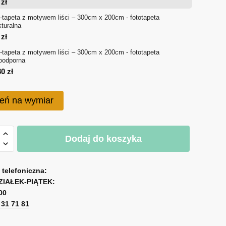
4
zł
714 zł
-tapeta z motywem liści – 300cm x 200cm - fototapeta
kturalna
do
0
zł
-tapeta z motywem liści – 300cm x 200cm - fototapeta
1,080 zł
oodporna
80
zł
eń na wymiar
Dodaj do koszyka
a telefoniczna:
em
ZIAŁEK-PIĄTEK:
00
1 31 71 81