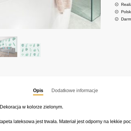
a
Reali
t
Polsk
i
Darm
v
e
:
Opis
Dodatkowe informacje
 Dekoracja w kolorze zielonym.
tapeta lateksowa jest trwała. Materiał jest odporny na lekkie po