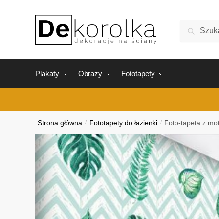
Skip
Skip
to
to
Szukaj:
Szukaj
navigation
content
Plakaty
Obrazy
Fototapety
Strona główna
/
Fototapety do łazienki
/
Foto-tapeta z mot