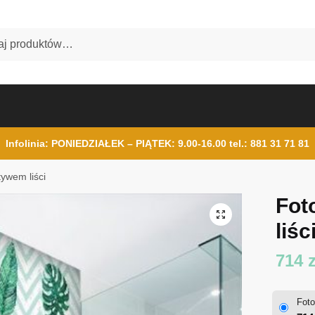
Infolinia: PONIEDZIAŁEK – PIĄTEK: 9.00-16.00
tel.: 881 31 71 81
ywem liści
Fot
liśc
714
z
Foto