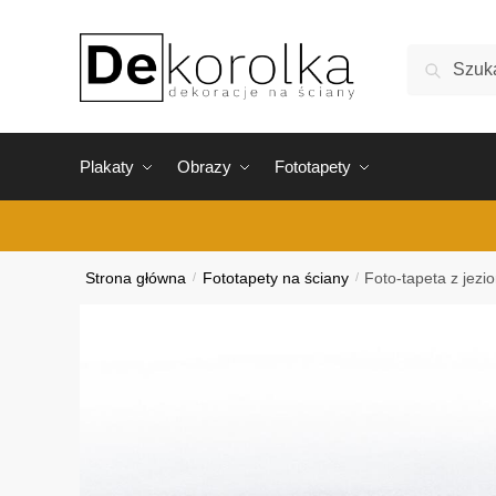
Skip
Skip
to
to
Szukaj:
Szukaj
navigation
content
Plakaty
Obrazy
Fototapety
Strona główna
/
Fototapety na ściany
/
Foto-tapeta z jez