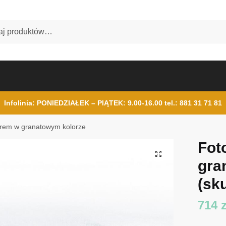
Infolinia: PONIEDZIAŁEK – PIĄTEK: 9.00-16.00
tel.: 881 31 71 81
iorem w granatowym kolorze
Fot
gra
(sku
714
z