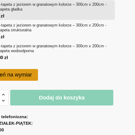
-tapeta z jeziorem w granatowym kolorze – 300cm x 200cm -
od
tapeta gładka
4
zł
714 zł
-tapeta z jeziorem w granatowym kolorze – 300cm x 200cm -
tapeta strukturalna
do
0
zł
1,080 zł
-tapeta z jeziorem w granatowym kolorze – 300cm x 200cm -
tapeta wodoodporna
80
zł
eń na wymiar
Dodaj do koszyka
a telefoniczna:
m
ZIAŁEK-PIĄTEK:
00