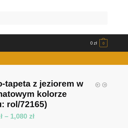
0
zł
0
o-tapeta z jeziorem w
natowym kolorze
: rol/72165)
Zakres
ł
–
1,080
zł
cen: