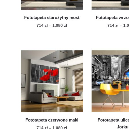
Fototapeta starożytny most
Fototapeta wrz
Zakres
714
zł
–
1,080
zł
714
zł
–
1,
cen:
Ten
Te
od
produkt
pro
714 zł
ma
ma
do
wiele
1,080 zł
wie
wariantów.
war
Opcje
Op
można
mo
wybrać
wy
na
na
stronie
str
produktu
pro
Fototapeta czerwone maki
Fototapeta uli
Jorku
Zakres
714
zł
–
1,080
zł