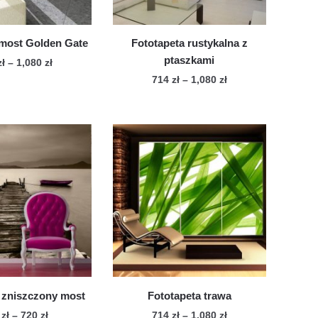
 most Golden Gate
Fototapeta rustykalna z
ptaszkami
Zakres
zł
–
1,080
zł
cen:
Zakres
714
zł
–
1,080
zł
Ten
od
cen:
Ten
produkt
714 zł
od
produkt
ma
do
714 zł
ma
wiele
1,080 zł
do
wiele
1,080 zł
wariantów.
wariantów.
Opcje
Opcje
można
można
wybrać
wybrać
na
na
stronie
stronie
produktu
produktu
 zniszczony most
Fototapeta trawa
Zakres
Zakres
6
zł
–
720
zł
714
zł
–
1,080
zł