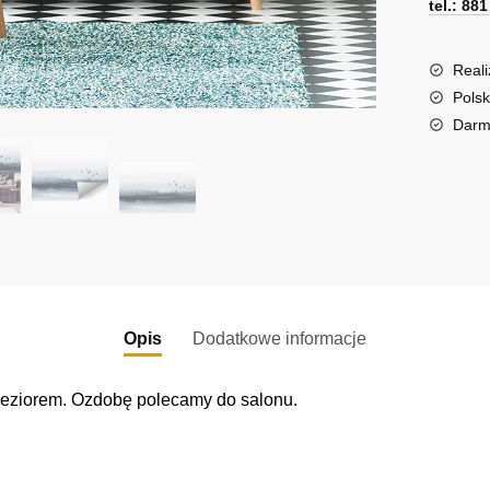
tel.: 88
granat
r
kolorze
n
a
Reali
t
Polsk
i
Darm
v
e
:
Opis
Dodatkowe informacje
 jeziorem. Ozdobę polecamy do salonu.