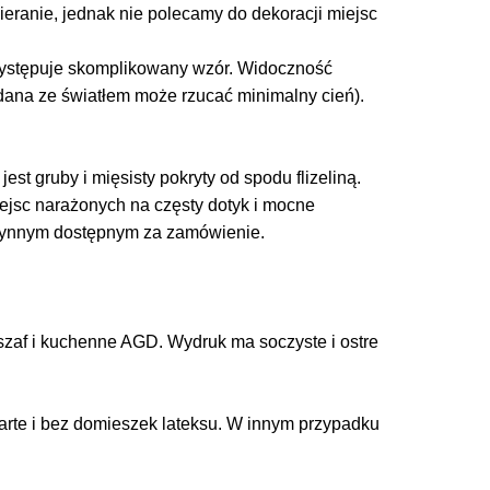
cieranie, jednak nie polecamy do dekoracji miejsc
 występuje skomplikowany wzór. Widoczność
adana ze światłem może rzucać minimalny cień).
est gruby i mięsisty pokryty od spodu flizeliną.
miejsc narażonych na częsty dotyk i mocne
łynnym dostępnym za zamówienie.
zaf i kuchenne AGD. Wydruk ma soczyste i ostre
arte i bez domieszek lateksu. W innym przypadku