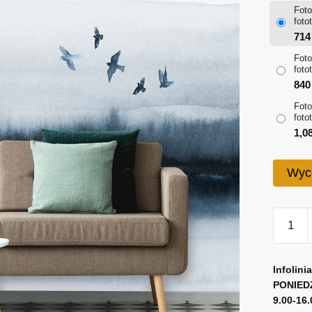
Foto
foto
71
Foto
foto
84
Foto
foto
1,0
Wyc
ilość
Foto-
tapeta
A
z
l
Infolini
jeziore
PONIED
t
9.00-16.
w
e