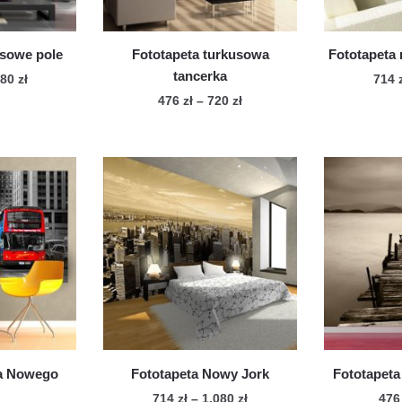
osowe pole
Fototapeta turkusowa
Fototapeta
tancerka
Zakres
080
zł
714
cen:
Zakres
476
zł
–
720
zł
n
od
cen:
Ten
dukt
714 zł
od
produkt
do
476 zł
ma
le
1,080 zł
do
wiele
720 zł
iantów.
wariantów.
cje
Opcje
żna
można
brać
wybrać
na
onie
stronie
duktu
produktu
ca Nowego
Fototapeta Nowy Jork
Fototapeta
Zakres
714
zł
–
1,080
zł
47