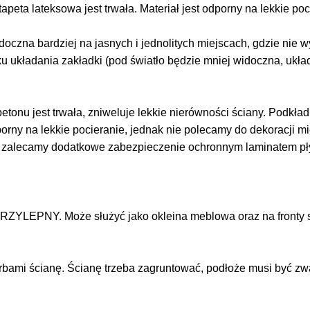
tapeta lateksowa jest trwała. Materiał jest odporny na lekkie po
doczna bardziej na jasnych i jednolitych miejscach, gdzie nie
ku układania zakładki (pod światło będzie mniej widoczna, ukł
tonu jest trwała, zniweluje lekkie nierówności ściany. Podkład j
dporny na lekkie pocieranie, jednak nie polecamy do dekoracji 
z zalecamy dodatkowe zabezpieczenie ochronnym laminatem p
RZYLEPNY. Może służyć jako okleina meblowa oraz na fronty s
arbami ścianę. Ścianę trzeba zagruntować, podłoże musi być zw