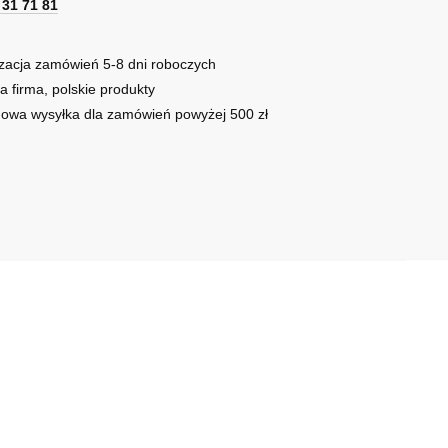
1 31 71 81
owym
zacja zamówień 5-8 dni roboczych
a firma, polskie produkty
owa wysyłka dla zamówień powyżej 500 zł