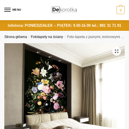
Skip
Skip
to
to
MENU
0
navigation
content
Infolinia: PONIEDZIAŁEK – PIĄTEK: 9.00-16.00
tel.: 881 31 71 81
Strona główna
/
Fototapety na ściany
/
Foto-tapeta z jasnymi, kolorowymi kwiatkami