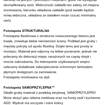
skomplikowany wzór. Widoczność zakładki tez zależy od miejsca
montowania, kierunku układania zakładki (pod światło będzie
mniej widoczna, układana ze światłem może rzucać minimalny
cień).
Fototapeta STRUKTURALNA
Fototapeta flizelinowa o strukturze nowoczesnego betonu jest
trwała, zniweluje lekkie nierówności ściany. Podkład jest gruby i
mięsisty pokryty od spodu flizeliną. Dzięki temu jest prosty w
montażu. Materiał jest odporny na lekkie pocieranie, jednak nie
polecamy do dekoracji miejsc narażonych na częsty dotyk i
mocne zabrudzenia. Do intensywnie użytkowanych wnętrz
zalecamy dodatkowe zabezpieczenie ochronnym laminatem
płynnym dostępnym za zamówienie.
Fototapeta montowana na styk.
Fototapeta SAMOPRZYLEPNA™
Gładki gruby materiał z powłoką winylową. SAMOPRZYLEPNY.
Może służyć jako okleina meblowa oraz na fronty szaf i kuchenne
AGD. Wydruk ma soczyste i ostre kolory.