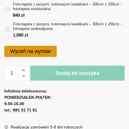
714 zł
Foto-tapeta z jasnymi, kolorowymi kwiatkami – 300cm x 200cm -
fototapeta strukturalna
do
840
zł
1,080 zł
Foto-tapeta z jasnymi, kolorowymi kwiatkami – 300cm x 200cm -
fototapeta wodoodporna
1,080
zł
Wyceń na wymiar
ilość
Dodaj do koszyka
Foto-
tapeta
A
z
l
Infolinia telefoniczna:
jasnymi,
PONIEDZIAŁEK-PIĄTEK:
t
kolorowymi
9.00-16.00
e
kwiatkami
tel.: 881 31 71 81
r
n
a
Realizacja zamówień 5-8 dni roboczych