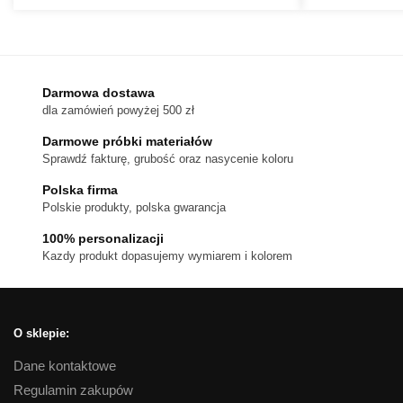
Ten
do
produkt
720 zł
ma
wiele
wariantów.
Darmowa dostawa
dla zamówień powyżej 500 zł
Opcje
można
Darmowe próbki materiałów
wybrać
Sprawdź fakturę, grubość oraz nasycenie koloru
na
Polska firma
stronie
Polskie produkty, polska gwarancja
produktu
100% personalizacji
Kazdy produkt dopasujemy wymiarem i kolorem
O sklepie:
Dane kontaktowe
Regulamin zakupów