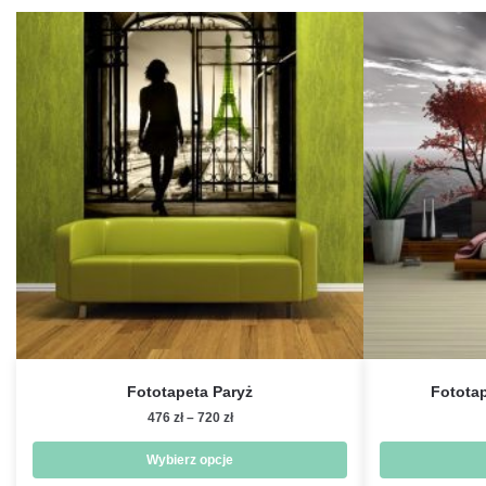
Fototapeta Paryż
Fotota
Zakres
476
zł
–
720
zł
cen:
od
Wybierz opcje
476 zł