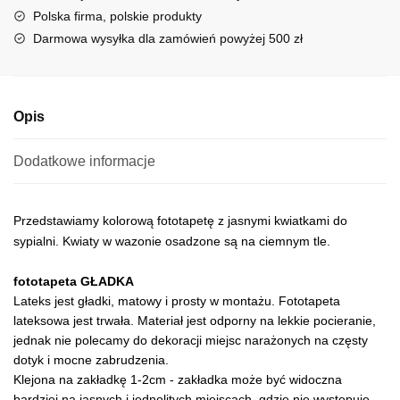
t
Polska firma, polskie produkty
i
Darmowa wysyłka dla zamówień powyżej 500 zł
v
e
:
Opis
Dodatkowe informacje
Przedstawiamy kolorową fototapetę z jasnymi kwiatkami do
sypialni. Kwiaty w wazonie osadzone są na ciemnym tle.
fototapeta GŁADKA
Lateks jest gładki, matowy i prosty w montażu. Fototapeta
lateksowa jest trwała. Materiał jest odporny na lekkie pocieranie,
jednak nie polecamy do dekoracji miejsc narażonych na częsty
dotyk i mocne zabrudzenia.
Klejona na zakładkę 1-2cm - zakładka może być widoczna
bardziej na jasnych i jednolitych miejscach, gdzie nie występuje