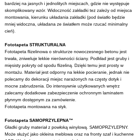
bardziej na jasnych i jednolitych miejscach, gdzie nie występuje
skomplikowany wzór. Widoczność zakładki tez zależy od miejsca
montowania, kierunku układania zakładki (pod światło będzie
mniej widoczna, układana ze światłem może rzucać minimalny
cień).
Fototapeta STRUKTURALNA
Fototapeta flizelinowa o strukturze nowoczesnego betonu jest
trwała, zniweluje lekkie nierówności ściany. Podkład jest gruby i
mięsisty pokryty od spodu flizeliną. Dzięki temu jest prosty w
montażu. Materiał jest odporny na lekkie pocieranie, jednak nie
polecamy do dekoracji miejsc narażonych na częsty dotyk i
mocne zabrudzenia. Do intensywnie użytkowanych wnętrz
zalecamy dodatkowe zabezpieczenie ochronnym laminatem
płynnym dostępnym za zamówienie.
Fototapeta montowana na styk.
Fototapeta SAMOPRZYLEPNA™
Gładki gruby materiał z powłoką winylową. SAMOPRZYLEPNY.
Może służyć jako okleina meblowa oraz na fronty szaf i kuchenne