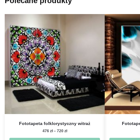
Polecane produkty
Fototapeta folklorystyczny witraż
Fototape
Zakres
476
zł
–
720
zł
cen: