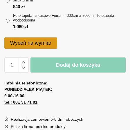
strukturalna
do
840
zł
1,080 zł
Foto-tapeta turkusowe Ferrari – 300cm x 200cm - fototapeta
wodoodporna
1,080
zł
Wyceń na wymiar
ilość
Dodaj do koszyka
Foto-
tapeta
A
turkusowe
l
Infolinia telefoniczna:
Ferrari
PONIEDZIAŁEK-PIĄTEK:
t
9.00-16.00
e
tel.: 881 31 71 81
r
n
a
Realizacja zamówień 5-8 dni roboczych
t
Polska firma, polskie produkty