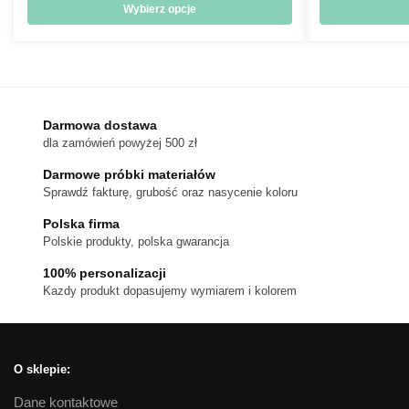
od
Wybierz opcje
476 zł
Ten
do
produkt
720 zł
ma
wiele
wariantów.
Darmowa dostawa
dla zamówień powyżej 500 zł
Opcje
można
Darmowe próbki materiałów
wybrać
Sprawdź fakturę, grubość oraz nasycenie koloru
na
Polska firma
stronie
Polskie produkty, polska gwarancja
produktu
100% personalizacji
Kazdy produkt dopasujemy wymiarem i kolorem
O sklepie:
Dane kontaktowe