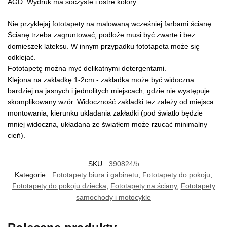
AGD. Wydruk ma soczyste i ostre kolory.
Nie przyklejaj fototapety na malowaną wcześniej farbami ścianę.
Ścianę trzeba zagruntować, podłoże musi być zwarte i bez
domieszek lateksu. W innym przypadku fototapeta może się
odklejać.
Fototapetę można myć delikatnymi detergentami.
Klejona na zakładkę 1-2cm - zakładka może być widoczna
bardziej na jasnych i jednolitych miejscach, gdzie nie występuje
skomplikowany wzór. Widoczność zakładki tez zależy od miejsca
montowania, kierunku układania zakładki (pod światło będzie
mniej widoczna, układana ze światłem może rzucać minimalny
cień).
SKU:
390824/b
Kategorie:
Fototapety biura i gabinetu
,
Fototapety do pokoju
,
Fototapety do pokoju dziecka
,
Fototapety na ściany
,
Fototapety
samochody i motocykle