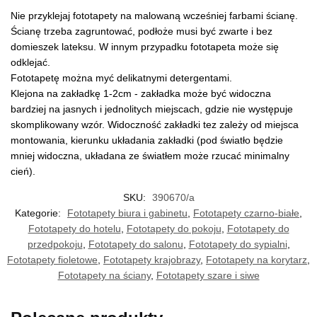
Nie przyklejaj fototapety na malowaną wcześniej farbami ścianę.
Ścianę trzeba zagruntować, podłoże musi być zwarte i bez
domieszek lateksu. W innym przypadku fototapeta może się
odklejać.
Fototapetę można myć delikatnymi detergentami.
Klejona na zakładkę 1-2cm - zakładka może być widoczna
bardziej na jasnych i jednolitych miejscach, gdzie nie występuje
skomplikowany wzór. Widoczność zakładki tez zależy od miejsca
montowania, kierunku układania zakładki (pod światło będzie
mniej widoczna, układana ze światłem może rzucać minimalny
cień).
SKU:
390670/a
Kategorie:
Fototapety biura i gabinetu
,
Fototapety czarno-białe
,
Fototapety do hotelu
,
Fototapety do pokoju
,
Fototapety do
przedpokoju
,
Fototapety do salonu
,
Fototapety do sypialni
,
Fototapety fioletowe
,
Fototapety krajobrazy
,
Fototapety na korytarz
,
Fototapety na ściany
,
Fototapety szare i siwe