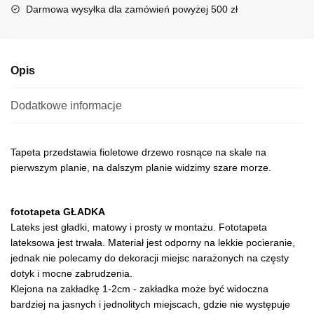
i
Darmowa wysyłka dla zamówień powyżej 500 zł
v
e
:
Opis
Dodatkowe informacje
Tapeta przedstawia fioletowe drzewo rosnące na skale na
pierwszym planie, na dalszym planie widzimy szare morze.
fototapeta GŁADKA
Lateks jest gładki, matowy i prosty w montażu. Fototapeta
lateksowa jest trwała. Materiał jest odporny na lekkie pocieranie,
jednak nie polecamy do dekoracji miejsc narażonych na częsty
dotyk i mocne zabrudzenia.
Klejona na zakładkę 1-2cm - zakładka może być widoczna
bardziej na jasnych i jednolitych miejscach, gdzie nie występuje