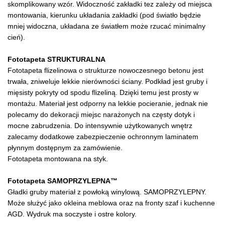
skomplikowany wzór. Widoczność zakładki tez zależy od miejsca
montowania, kierunku układania zakładki (pod światło będzie
mniej widoczna, układana ze światłem może rzucać minimalny
cień).
Fototapeta STRUKTURALNA
Fototapeta flizelinowa o strukturze nowoczesnego betonu jest
trwała, zniweluje lekkie nierówności ściany. Podkład jest gruby i
mięsisty pokryty od spodu flizeliną. Dzięki temu jest prosty w
montażu. Materiał jest odporny na lekkie pocieranie, jednak nie
polecamy do dekoracji miejsc narażonych na częsty dotyk i
mocne zabrudzenia. Do intensywnie użytkowanych wnętrz
zalecamy dodatkowe zabezpieczenie ochronnym laminatem
płynnym dostępnym za zamówienie.
Fototapeta montowana na styk.
Fototapeta SAMOPRZYLEPNA™
Gładki gruby materiał z powłoką winylową. SAMOPRZYLEPNY.
Może służyć jako okleina meblowa oraz na fronty szaf i kuchenne
AGD. Wydruk ma soczyste i ostre kolory.