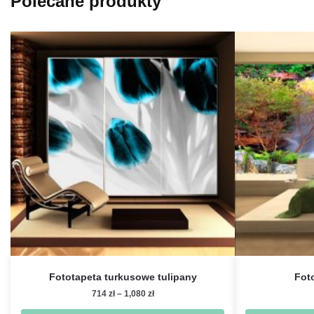
Polecane produkty
Fototapeta turkusowe tulipany
Fot
Zakres
714
zł
–
1,080
zł
cen: