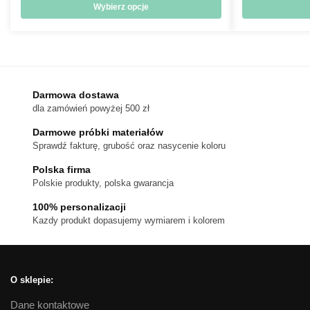
od
Wybierz opcje
714 zł
Ten
do
produkt
1,080 zł
ma
wiele
wariantów.
Darmowa dostawa
dla zamówień powyżej 500 zł
Opcje
można
Darmowe próbki materiałów
wybrać
Sprawdź fakturę, grubość oraz nasycenie koloru
na
Polska firma
stronie
Polskie produkty, polska gwarancja
produktu
100% personalizacji
Kazdy produkt dopasujemy wymiarem i kolorem
O sklepie:
Dane kontaktowe