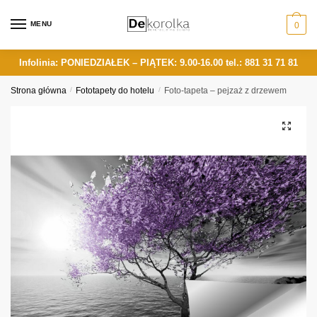
Skip
Skip
to
to
MENU
0
navigation
content
Infolinia: PONIEDZIAŁEK – PIĄTEK: 9.00-16.00
tel.: 881 31 71 81
Strona główna
/
Fototapety do hotelu
/
Foto-tapeta – pejzaż z drzewem