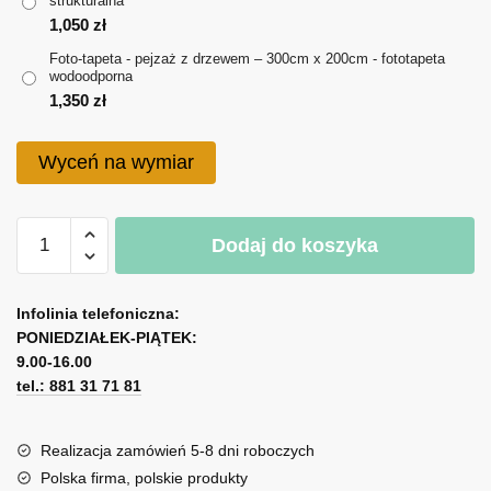
strukturalna
do
1,050
zł
1,350 zł
Foto-tapeta - pejzaż z drzewem – 300cm x 200cm - fototapeta
wodoodporna
1,350
zł
Wyceń na wymiar
ilość
Dodaj do koszyka
Foto-
tapeta
A
-
l
Infolinia telefoniczna:
pejzaż
PONIEDZIAŁEK-PIĄTEK:
t
z
9.00-16.00
e
drzewem
tel.: 881 31 71 81
r
n
a
Realizacja zamówień 5-8 dni roboczych
t
Polska firma, polskie produkty