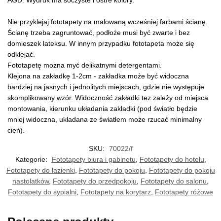
AGD. Wydruk ma soczyste i ostre kolory.
Nie przyklejaj fototapety na malowaną wcześniej farbami ścianę.
Ścianę trzeba zagruntować, podłoże musi być zwarte i bez
domieszek lateksu. W innym przypadku fototapeta może się
odklejać.
Fototapetę można myć delikatnymi detergentami.
Klejona na zakładkę 1-2cm - zakładka może być widoczna
bardziej na jasnych i jednolitych miejscach, gdzie nie występuje
skomplikowany wzór. Widoczność zakładki tez zależy od miejsca
montowania, kierunku układania zakładki (pod światło będzie
mniej widoczna, układana ze światłem może rzucać minimalny
cień).
SKU:
70022/f
Kategorie:
Fototapety biura i gabinetu
,
Fototapety do hotelu
,
Fototapety do łazienki
,
Fototapety do pokoju
,
Fototapety do pokoju
nastolatków
,
Fototapety do przedpokoju
,
Fototapety do salonu
,
Fototapety do sypialni
,
Fototapety na korytarz
,
Fototapety różowe