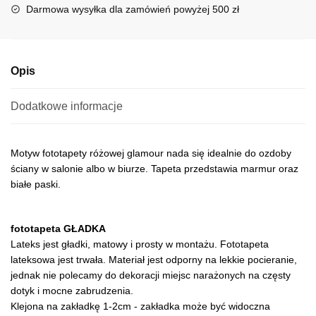
i
Darmowa wysyłka dla zamówień powyżej 500 zł
v
e
:
Opis
Dodatkowe informacje
Motyw fototapety różowej glamour nada się idealnie do ozdoby
ściany w salonie albo w biurze. Tapeta przedstawia marmur oraz
białe paski.
fototapeta GŁADKA
Lateks jest gładki, matowy i prosty w montażu. Fototapeta
lateksowa jest trwała. Materiał jest odporny na lekkie pocieranie,
jednak nie polecamy do dekoracji miejsc narażonych na częsty
dotyk i mocne zabrudzenia.
Klejona na zakładkę 1-2cm - zakładka może być widoczna