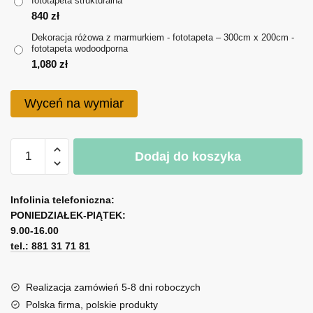
fototapeta strukturalna
do
840
zł
1,080 zł
Dekoracja różowa z marmurkiem - fototapeta – 300cm x 200cm -
fototapeta wodoodporna
1,080
zł
Wyceń na wymiar
ilość
Dodaj do koszyka
Dekoracja
różowa
A
z
l
Infolinia telefoniczna:
marmurkiem
PONIEDZIAŁEK-PIĄTEK:
t
-
9.00-16.00
e
fototapeta
tel.: 881 31 71 81
r
n
a
Realizacja zamówień 5-8 dni roboczych
t
Polska firma, polskie produkty