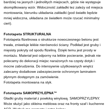
bardziej na jasnych i jednolitych miejscach, gdzie nie występuje
skomplikowany wzór. Widoczność zakładki tez zależy od miejsca
montowania, kierunku układania zakładki (pod światło będzie
mniej widoczna, układana ze światłem może rzucać minimalny
cień).
Fototapeta STRUKTURALNA
Fototapeta flizelinowa o strukturze nowoczesnego betonu jest
trwała, zniweluje lekkie nierówności ściany. Podkład jest gruby i
mięsisty pokryty od spodu flizeliną. Dzięki temu jest prosty w
montażu. Materiał jest odporny na lekkie pocieranie, jednak nie
polecamy do dekoracji miejsc narażonych na częsty dotyk i
mocne zabrudzenia. Do intensywnie użytkowanych wnętrz
zalecamy dodatkowe zabezpieczenie ochronnym laminatem
płynnym dostępnym za zamówienie.
Fototapeta montowana na styk.
Fototapeta SAMOPRZYLEPNA™
Gładki gruby materiał z powłoką winylową. SAMOPRZYLEPNY.
Może służyć jako okleina meblowa oraz na fronty szaf i kuchenne