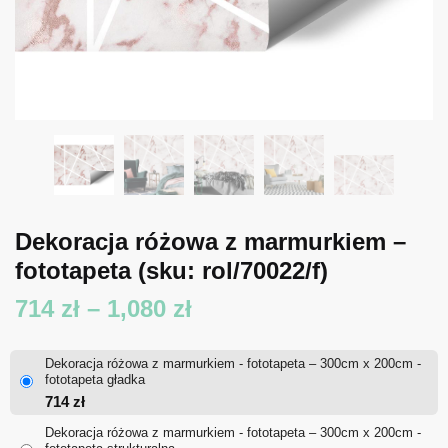
Dekoracja różowa z marmurkiem –
fototapeta
(sku: rol/70022/f)
Zakres
714
zł
–
1,080
zł
cen:
Dekoracja różowa z marmurkiem - fototapeta – 300cm x 200cm -
od
fototapeta gładka
714
zł
714 zł
Dekoracja różowa z marmurkiem - fototapeta – 300cm x 200cm -