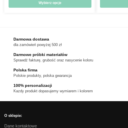
od
Wybierz opcje
714 zł
Ten
do
produkt
1,080 zł
ma
wiele
wariantów.
Darmowa dostawa
dla zamówień powyżej 500 zł
Opcje
można
Darmowe próbki materiałów
wybrać
Sprawdź fakturę, grubość oraz nasycenie koloru
na
Polska firma
stronie
Polskie produkty, polska gwarancja
produktu
100% personalizacji
Kazdy produkt dopasujemy wymiarem i kolorem
O sklepie:
Dane kontaktowe